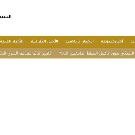
السبت, 25 صفر 1448 هجريا, 8 أغسط
ية
أخبارمتنوعة
الأخبار الرياضية
الأخبار الثقافية
الأخبار الفنية
 بدورة تأهيل الضباط الجامعيين الـ56
تعيين قائد للتحالف البحري الدفاعي م