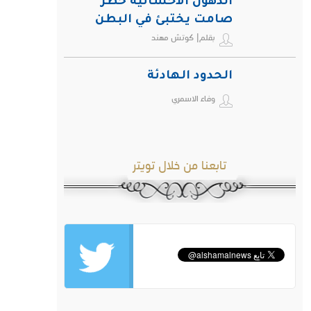
الدهون الأحشائية خطر
صامت يختبئ في البطن
بقلم| كوتش مهند
ويهدد صحة الإنسان
الحدود الهادئة
وفاء الاسمري
تابعنا من خلال تويتر