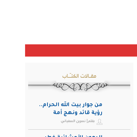
مقـالات الكتـّـاب
من جوار بيت الله الحرام..
رؤية قائد ونهج أمة
بقلم| نسرين السفياني