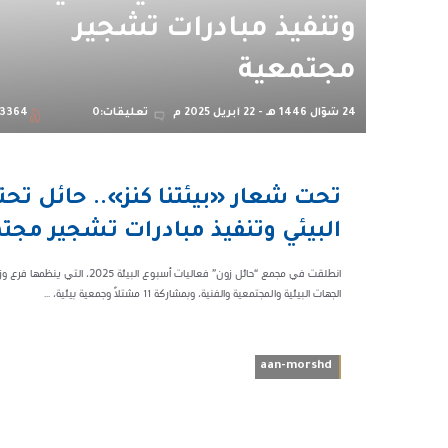
وتنفيذ مبادرات تشجير
مجتمعية
24 شوّال 1446 هـ - 22 أبريل 2025 م
تعليقات:0
3364
01:28 م
63364
البيئي وتنفيذ مبادرات تشجير مجت
انطلقت في مجمع “حائل زون” فعالي
الجهات البيئية والمجتمعية والفنية، وبمشاركة 11 مشتلاً وجمعية بيئية، ...
aan-morshd