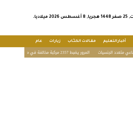
س 2026 ميلاديا.
أخبارالتعليم
مقـالات الكتـّـاب
زيارات
عام
تعدد الجنسيات
المرور يضبط 2357 مركبة مخالفة في مواقف الأشخاص ذوي الإعاقة بمختلف مناطق المملكة