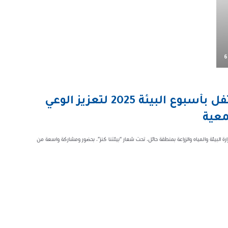
6
تحت شعار «بيئتنا كنز».. حائل تحتفل بأسبوع البيئة 2025 لتعزيز الوعي
معية
ات أسبوع البيئة 2025، التي ينظمها فرع وزارة البيئة والمياه والزراعة بمنطقة حائل، تحت شعار “بيئتنا كنز”، بحضور ومشاركة واسعة من