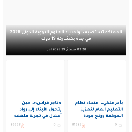
المملكة تستضيف أولمبياد العلوم النووية الدولي 2026
في جدة بمشاركة 19 دولة
03:28 مساءً, 29 Jul 2026
بأمر ملكي.. اعتماد نظام
«تاجر غراس».. حين
التعليم العام لتعزيز
يتحول الأبناء إلى رواد
الحوكمة ورفع جودة
أعمال في تجربة ملهمة
التعليم في المملكة
بنادي غراس الصيفي
95338
0
81395
0
بالجبيل