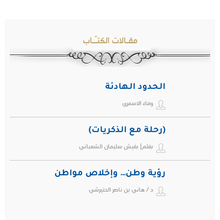
مقـالات الكتـّـاب
الحدود الهادئة
وفاء الاسمري
(رحلة مع الذكريات)
بقلم| بقيش سليمان الشعباني
رؤية وطن… وإخلاص مواطن
د / هاني بن ناصر الحتيرشي