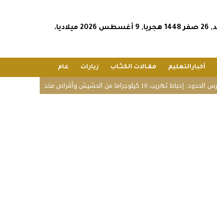
أغسطس 2026 ميلاديا.
أخبارالتعليم
مقـالات الكتـّـاب
زيارات
عام
ب 16 كيلوجراما من الحشيش وأقراص مخدرة بجازان
فريق قوة عط