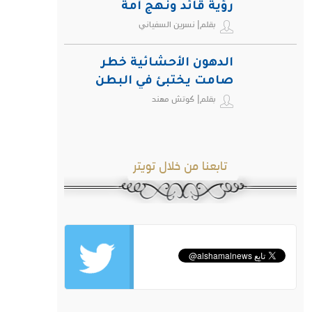
رؤية قائد ونهج أمة
بقلم| نسرين السفياني
الدهون الأحشائية خطر
صامت يختبئ في البطن
بقلم| كوتش مهند
ويهدد صحة الإنسان
تابعنا من خلال تويتر