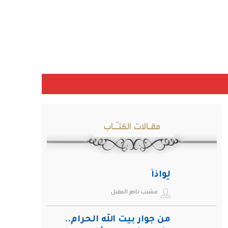
مقـالات الكتـّـاب
لِواذاً
مشبب ناصر المقبل
من جوار بيت الله الحرام..