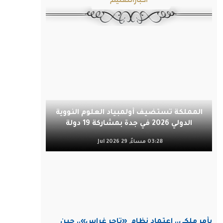
المملكة تستضيف أولمبياد العلوم النووية
الدولي 2026 في جدة بمشاركة 19 دولة
03:28 مساءً, 29 Jul 2026
بأمر ملكي.. اعتماد نظام
«تاجر غراس».. حين