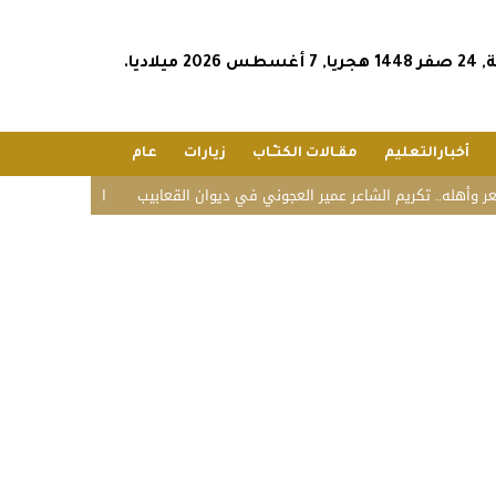
2026 ميلاديا.
أخبارالتعليم
مقـالات الكتـّـاب
زيارات
عام
ه.. تكريم الشاعر عمير العجوني في ديوان القعابيب
الشؤون الإسلامية تستقب