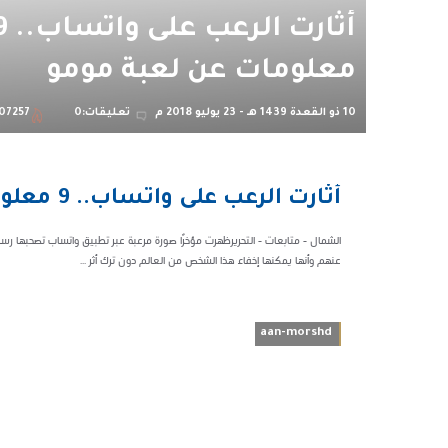
أثارت الرعب ع
معلومات عن لعبة مومو
10 ذو القعدة 1439 هـ - 23 يوليو 2018 م
تعليقات:0
07257
11:01 ص
أثارت الرعب على واتساب.. 9 معلومات عن لعبة مومو
207257
الشمال - متابعات - التحريرظهرت مؤخرًا صورة مرعبة عبر تطبيق واتساب تصحبها
عنهم وأنها يمكنها إخفاء هذا الشخص من العالم دون ترك أثر ...
aan-morshd