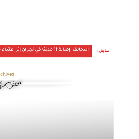
التحالف: إصابة 11 مدنيًا في نجران إثر اعتداء حوثي استهدف الأعيان المدنية
عاجل :
chives: