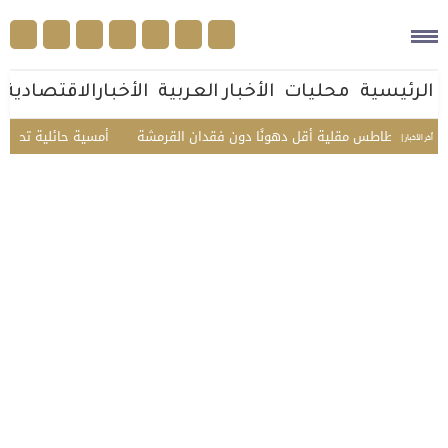
الرئيسية
محليات
الأخبار العربية
الأخبارالاقتصادية
 تُنتج بطاطس مقلية أقل دهونًا دون فقدان القرمشة
أمسية حائلية تحتفي با
أخر الأخبار |