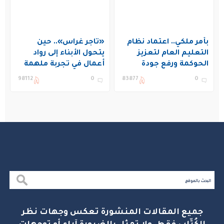
بأمر ملكي.. اعتماد نظام
«تاجر غراس».. حين
التعليم العام لتعزيز
يتحول الأبناء إلى رواد
الحوكمة ورفع جودة
أعمال في تجربة ملهمة
التعليم في المملكة
بنادي غراس الصيفي
98112
0
83877
0
بالجبيل
جميع المقالات المنشورة تعكس وجهات نظر