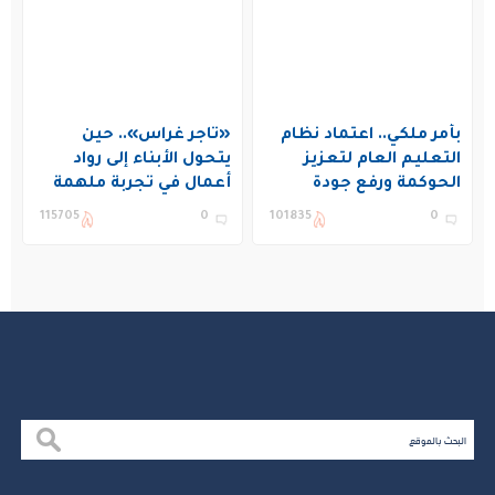
بأمر ملكي.. اعتماد نظام
«تاجر غراس».. حين
التعليم العام لتعزيز
يتحول الأبناء إلى رواد
الحوكمة ورفع جودة
أعمال في تجربة ملهمة
التعليم في المملكة
بنادي غراس الصيفي
115705
0
101835
0
بالجبيل