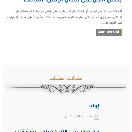
ينطق الجن على لسان الإنس؟ (شاهد)
أكد الشيخ عبدالرحيم الرفاعي أن قضية نطق الجن على لسان الإنس هي فكرة غير حقيقية على
الإطلاق، مشيراً إلى أنه من خلال ممارسته للرقية الشرعية لمدة 20 عاماً، وبناءً على عشرات الاختبارات
التي أجراها على ...
aan-morshd
مقـالات الكتـّـاب
لِواذاً
مشبب ناصر المقبل