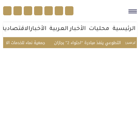
الرئيسية
محليات
الأخبار العربية
الأخبارالاقتصادية
اء التطوعي ينفذ مبادرة “احتواء 2” بجازان
جمعية نماء للخدمات الاجتماعية
أخر الأخبار |