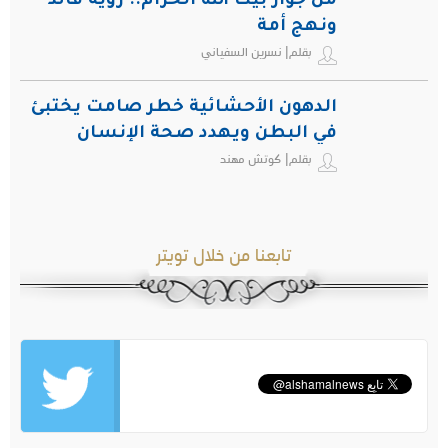
من جوار بيت الله الحرام.. رؤية قائد
ونهج أمة
بقلم| نسرين السفياني
الدهون الأحشائية خطر صامت يختبئ
في البطن ويهدد صحة الإنسان
بقلم| كوتش مهند
تابعنا من خلال تويتر