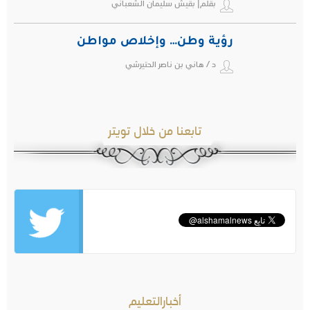
بقلم| بقيش سليمان الشعباني
رؤية وطن… وإخلاص مواطن
د / هاني بن ناصر الحتيرشي
تابعنا من خلال تويتر
أخبارالتعليم