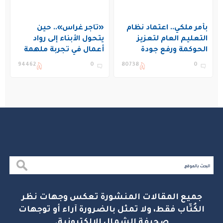
بأمر ملكي.. اعتماد نظام
«تاجر غراس».. حين
التعليم العام لتعزيز
يتحول الأبناء إلى رواد
الحوكمة ورفع جودة
أعمال في تجربة ملهمة
التعليم في المملكة
بنادي غراس الصيفي
94462
0
80738
0
بالجبيل
جميع المقالات المنشورة تعكس وجهات نظر
الكُتّاب فقط، ولا تمثل بالضرورة آراء أو توجهات
صحيفة الشمال الإلكترونية.