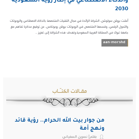
والذكاء الاصطناعي في إطار رؤية السعودية
2030
أعلنت بروڤن سولوشن، الشركة الرائدة في مجال التقنيات المتخصصة بالذكاء الاصطناعي والروبوتات
والتحول الرقمي، وقسمها المتخصص في الروبوتات بروڤن روبوتكس، عن توقيع مذكرة تفاهم مع
جامعة تبوك في المملكة العربية السعودية.وتهدف هذه الشراكة إلى تعزيز ...
aan-morshd
مقـالات الكتـّـاب
من جوار بيت الله الحرام.. رؤية قائد
ونهج أمة
بقلم| نسرين السفياني