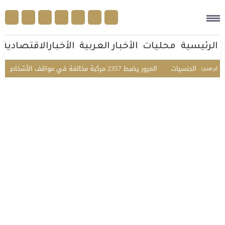
الرئيسية
محليات
الأخبار العربية
الأخبارالاقتصادية
متعدد الجنسيات
المرور يضبط 2357 مركبة مخالفة في مواقف الأشخاص ذوي الإعاقة بمختلف مناطق المملكة
أخر الأخبار |