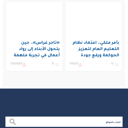
بأمر ملكي.. اعتماد نظام
«تاجر غراس».. حين
التعليم العام لتعزيز
يتحول الأبناء إلى رواد
الحوكمة ورفع جودة
أعمال في تجربة ملهمة
التعليم في المملكة
بنادي غراس الصيفي
106069
0
91615
0
بالجبيل