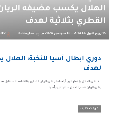
الهلال يكسب مضيفه الريان
القطري بثلاثية لهدف
15 ربيع الأول 1446 هـ - 18 سبتمبر 2024 م
تعليقات:0
0151
12:10
‎دوري ابطال آسيا للنخبة: الهلال 
ص
لهدف
50151
‎عاد نادي الهلال بإنتصار خارج أرضه امام نادي الريان القطري بثلاثة اهداف مقاب
بنادي الريان.‎تقدم للهلال سافيتش برأسية ...
مرفت طيب