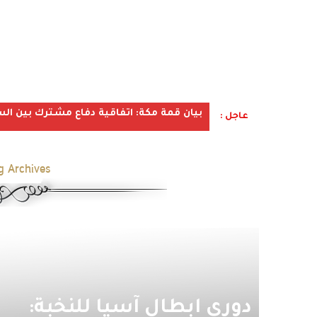
بيان قمة مكة: اتفاقية دفاع مشترك بين الس
عاجل :
g Archives:
‎دوري ابطال آسيا للنخبة: