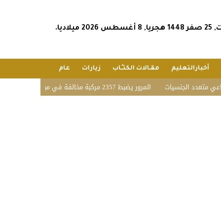
س 2026 ميلاديا.
أخبارالتعليم
مقـالات الكتـّـاب
زيارات
عام
عدد الجنسيات
المرور يضبط 2357 مركبة مخالفة في مواقف الأشخاص ذوي الإعاقة بمختلف مناطق المملكة