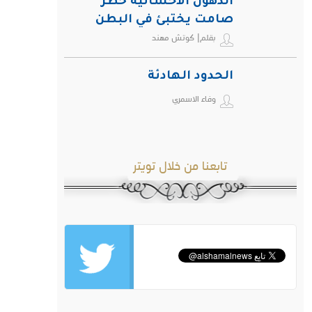
الدهون الأحشائية خطر
صامت يختبئ في البطن
بقلم| كوتش مهند
ويهدد صحة الإنسان
الحدود الهادئة
وفاء الاسمري
تابعنا من خلال تويتر