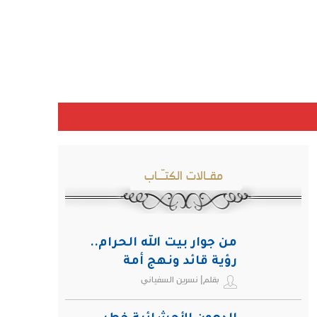
مقـالات الكتـّـاب
من جوار بيت الله الحرام..
رؤية قائد ونهج أمة
بقلم| نسرين السفياني