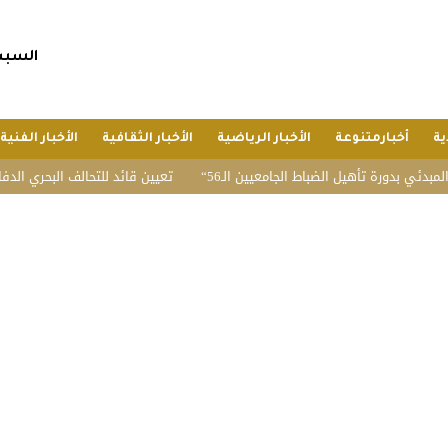
السبت, 25 صفر 1448 هجريا, 8 أغسط
ية
أخبارمتنوعة
الأخبار الرياضية
الأخبار الثقافية
الأخبار الفنية
بدورة تأهيل الضباط الجامعيين الـ56
تعيين قائد للتحالف البحري الدفاعي مت