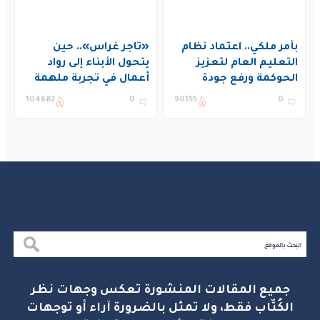
بأمر ملكي.. اعتماد نظام
«تاجر غراس».. حين
التعليم العام لتعزيز
يتحول الأبناء إلى رواد
الحوكمة ورفع جودة
أعمال في تجربة ملهمة
التعليم في المملكة
بنادي غراس الصيفي
104682
0
90155
0
بالجبيل
جميع المقالات المنشورة تعكس وجهات نظر
الكُتّاب فقط، ولا تمثل بالضرورة آراء أو توجهات