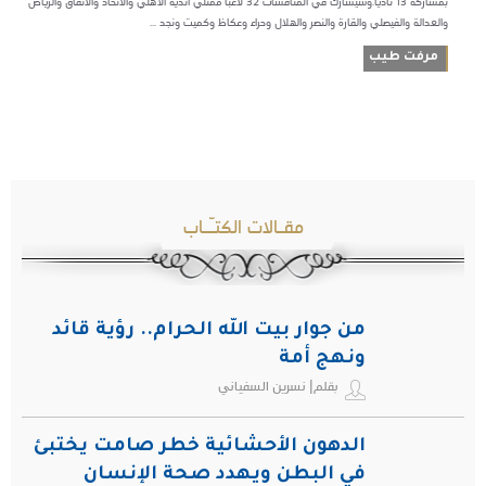
بمشاركة ١٣ ناديًا.وسيشارك في المنافسات ٣٢ لاعبًا ممثلي أندية الأهلي والاتحاد والاتفاق والرياض
والعدالة والفيصلي والقارة والنصر والهلال وحراء وعكاظ وكميت ونجد ...
مرفت طيب
مقـالات الكتـّـاب
من جوار بيت الله الحرام.. رؤية قائد
ونهج أمة
بقلم| نسرين السفياني
الدهون الأحشائية خطر صامت يختبئ
في البطن ويهدد صحة الإنسان