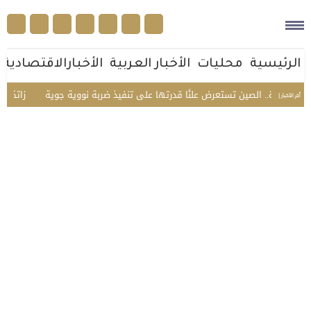
الرئيسية
محليات
الأخبار العربية
الأخبارالاقتصادية
ول مرة.. الصين تستعرض علنًا قدرتها على تنفيذ ضربة نووية جوية
«زاتكا» تدع
أخر الأخبار |