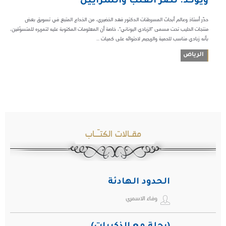
ويؤكد: تضر القلب والشرايين
حذّر أستاذ وعالم أبحاث المسرطنات الدكتور فهد الخضيري، من الخداع المتبع في تسويق بعض
منتجات الحليب تحت مسمى "الزبادي اليوناني"، خاصة أن المعلومات المكتوبة عليه لتمريره للمتسوّقين،
بأنه زبادي مناسب للحمية والريجيم لاحتوائه على كميات ...
الرياض
مقـالات الكتـّـاب
الحدود الهادئة
وفاء الاسمري