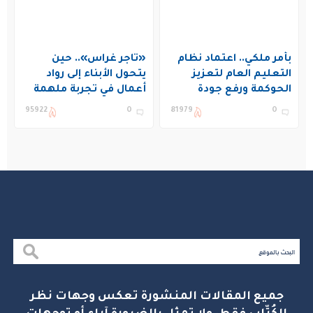
بأمر ملكي.. اعتماد نظام
«تاجر غراس».. حين
التعليم العام لتعزيز
يتحول الأبناء إلى رواد
الحوكمة ورفع جودة
أعمال في تجربة ملهمة
التعليم في المملكة
بنادي غراس الصيفي
95922
0
81979
0
بالجبيل
جميع المقالات المنشورة تعكس وجهات نظر