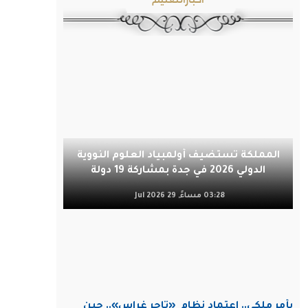
المملكة تستضيف أولمبياد العلوم النووية
الدولي 2026 في جدة بمشاركة 19 دولة
03:28 مساءً, 29 Jul 2026
بأمر ملكي.. اعتماد نظام
«تاجر غراس».. حين