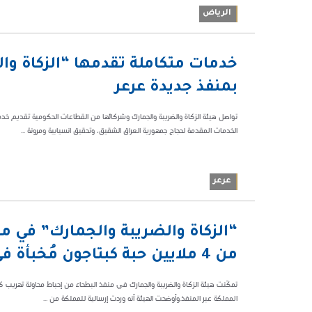
الرياض
03:11 م
خدمات متكاملة تقدمها “الزكاة وا
58692
بمنفذ جديدة عرعر
تواصل هيئة الزكاة والضريبة والجمارك وشركائها من القطاعات الحكومية تقديم خدم
الخدمات المقدمة لحجاج جمهورية العراق الشقيق، وتحقيق انسيابية ومرونة ...
عرعر
06:47 م
“الزكاة والضريبة والجمارك” في من
59089
من 4 ملايين حبة كبتاجون مُخبأة في إرسالية “أفران”
المملكة عبر المنفذ.وأوضحت الهيئة أنه وردت إرسالية للمملكة من ...