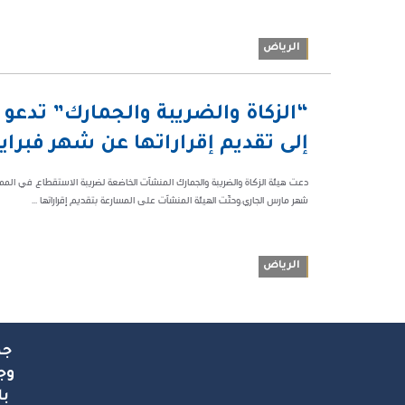
الرياض
05:15 م
“الزكاة والضريبة والجمارك” تدع
55780
إلى تقديم إقراراتها عن شهر فبراير
دعت هيئة الزكاة والضريبة والجمارك المنشآت الخاضعة لضريبة الاستقطاع في الممل
شهر مارس الجاري.وحثّت الهيئة المنشآت على المسارعة بتقديم إقراراتها ...
الرياض
جم
وج
با