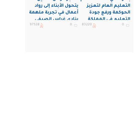
التعليم العام لتعزيز
يتحول الأبناء إلى رواد
الحوكمة ورفع جودة
أعمال في تجربة ملهمة
التعليم في المملكة
بنادي غراس الصيفي
97528
0
83220
0
بالجبيل