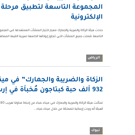
م
المجموعة التاسعة لتطبيق مرحلة “
58181
الإلكترونية
حددت هيئة الزكاة والضريبة والجمارك معيار اختيار المنشآت المستهدفة في المجموعة
التاسعة شملت جميع المنشآت التي تتجاوز إيراداتها الخاضعة لضريبة القيمة المضافة (30 مليون .
الرياض
03:29 م
الزكاة والضريبة والجمارك” في مين
80884
932 ألف حبة كبتاجون مُخبأة في إرسالية “رمان”
الهيئة أنه وردت إرسالية للمملكة من خلال ميناء ضباء ...
تبوك