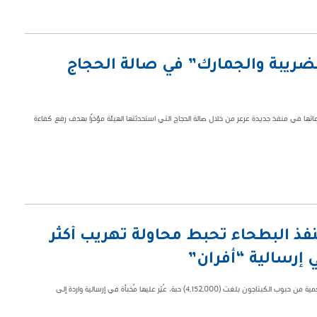
لضريبة والجمارك” في صالة الحجاج
اتها في منفذ جديدة عرعر من خلال صالة الحجاج التي استحدثتها الهيئة مؤخرًا بهدف رفع كفاءة
فذ البطحاء تُحبط محاولة تهريب أكثر
تمكّنت هيئة الزكاة والضريبة والجمارك في منفذ البطحاء من إحباط محاولة تهريب كمية من حبوب الكبتاجون بلغت (4,152,000) حبة، عُثِر عليها مُخبأة في إرسالية واردة إلى