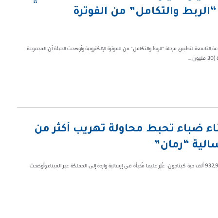
الربط والتكامل” من الفوترة
 التاسعة لتطبيق مرحلة "الربط والتكامل" من الفوترة الإلكترونية.وأوضحت الهيئة أن المجموعة
..
اء ضباء تُحبط محاولة تهريب أكثر من
تمكّنت هيئة الزكاة والضريبة والجمارك في ميناء ضباء من إحباط محاولة تهريب 932,980 ألف حبة كبتاجون، عُثِر عليها مُخبأة في إرسالية واردة إلى المملكة عبر الميناء.وأوضحت