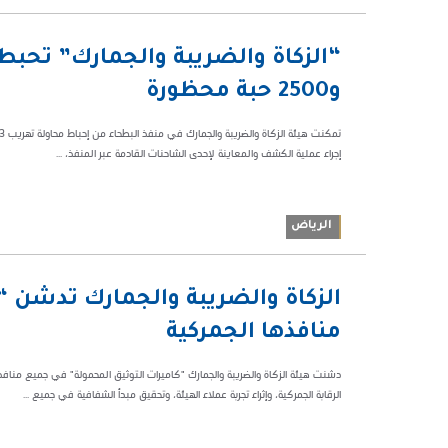
03:13 م
63364
و2500 حبة محظورة
إجراء عملية الكشف والمعاينة لإحدى الشاحنات القادمة عبر المنفذ، ...
الرياض
07:13 م
الزكاة والضريبة والجمارك تُدشن 
48910
منافذها الجمركية
دشنت هيئة الزكاة والضريبة والجمارك "كاميرات التوثيق المحمولة" في جميع منافذها
الرقابة الجمركية، وإثراء تجربة عملاء الهيئة، وتحقيق مبدأ الشفافية في جميع ...