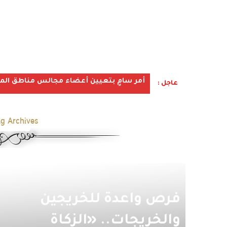
أمر سامٍ بتعيين أعضاء مجالس مناطق المملكة ف
عاجل :
g Archives:
فرص واعدة للخريجين
والخريجات.. «الزكاة