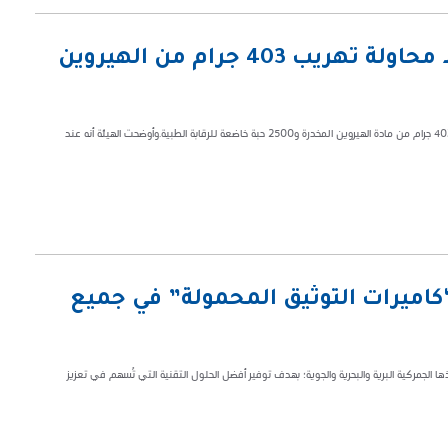
“الزكاة والضريبة والجمارك” تحبط محاولة تهريب 403 جرام من الهيروين
تمكنت هيئة الزكاة والضريبة والجمارك في منفذ البطحاء من إحباط محاولة تهريب 403 جرام من مادة الهيروين المخدرة و2500 حبة خاضعة للرقابة الطبية.وأوضحت الهيئة أنه عند
“كاميرات التوثيق المحمولة” في جميع
 الجمركية البرية والبحرية والجوية؛ بهدف توفير أفضل الحلول التقنية التي تُسهم في تعزيز