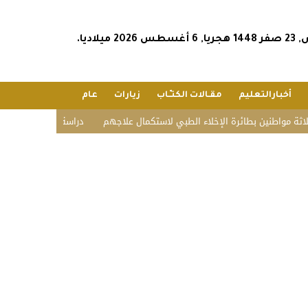
202 ميلاديا.
أخبارالتعليم
مقـالات الكتـّـاب
زيارات
عام
ين بطائرة الإخلاء الطبي لاستكمال علاجهم
دراسة: تقنية جديدة تُنتج بطاط