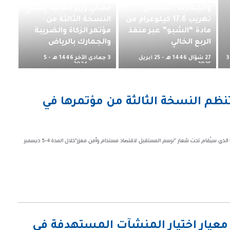
والجمارك” تجهض
معالي وزير المالية يفتتح
تهريب 17.6 كيلوغرام من
النسخة الثالثة من
مادة “الشبو” عبر منفذ
مؤتمر الزكاة والضريبة
الربع الخالي
والجمارك بالرياض
27 شوّال 1446 هـ - 25 أبريل
3 جمادى الآخر 1446 هـ - 5
3
2025 م
ديسمبر 2024 م
تنظم النسخة الثالثة من مؤتمرها في
أعلنت هيئة "الزكاة والضريبة والجمارك"عن عزمها تنظيم النسخة الثالثة من مؤتمرها الذي سيُقام تحت شعار "نرسم المستقبل لاقتصاد مستدام وأمن معزز"خلال المدة 4-5 ديسمبر
 معيار اختيار المنشآت المستهدفة في