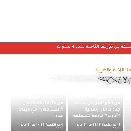
ي دورتها الثامنة لمدة 4 سنوات
Ta
الزكاة والضريبة
إحباط محاولة تهريب
إحباط تهريب 40 كجم
أكثر من 1.5 مليون حبة
من الكوكايين في ميناء
من مادة الإمفيتامين
جدة داخل إرسالية
“الكبتاجون” في ميناء
“أدوية” قادمة للمملكة
جدة
“حماية المجتمع
11 ذو القعدة 1446 هـ - 9 مايو
4 ذو القعدة 1446 هـ - 2 مايو
مستمرة”.. “الزكاة
2025 م
2025 م