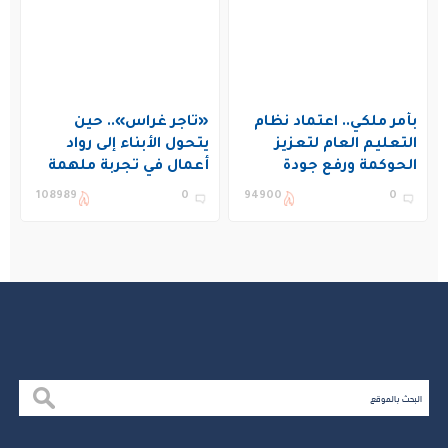
بأمر ملكي.. اعتماد نظام
«تاجر غراس».. حين
التعليم العام لتعزيز
يتحول الأبناء إلى رواد
الحوكمة ورفع جودة
أعمال في تجربة ملهمة
التعليم في المملكة
بنادي غراس الصيفي
108989
0
94900
0
بالجبيل