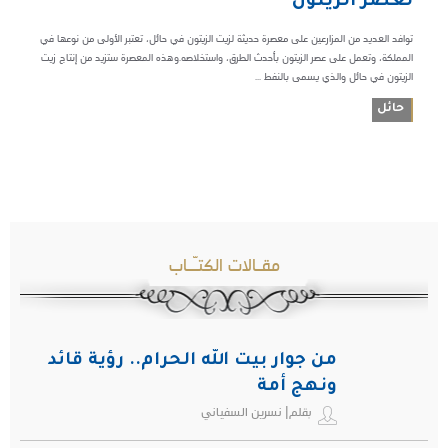
لعصر الزيتون
توافد العديد من المزارعين على معصرة حديثة لزيت الزيتون في حائل، تعتبر الأولى من نوعها في
المملكة، وتعمل على عصر الزيتون بأحدث الطرق، واستخلاصه.وهذه المعصرة ستزيد من إنتاج زيت
الزيتون في حائل والذي يسمى بالنفط ...
حائل
مقـالات الكتـّـاب
من جوار بيت الله الحرام.. رؤية قائد
ونهج أمة
بقلم| نسرين السفياني