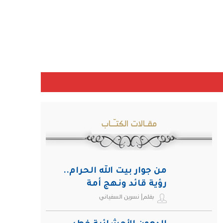
مقـالات الكتـّـاب
من جوار بيت الله الحرام..
رؤية قائد ونهج أمة
بقلم| نسرين السفياني