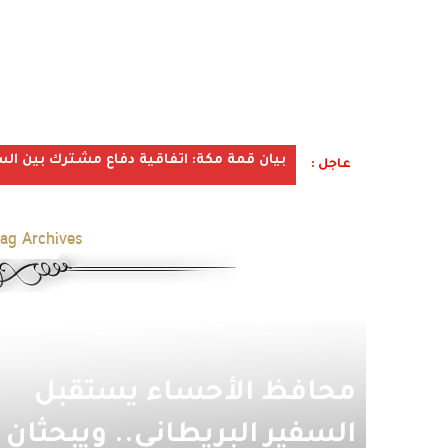
بيان قمة مكة: اتفاقية دفاع مشترك بين الس
عاجل :
ag Archives:
محافظ الأحساء يستقبل
السفير البريطاني.. ويبحثان