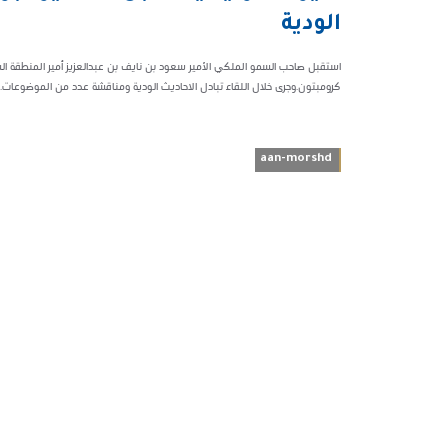
24820
الودية
استقبل صاحب السمو الملكي الأمير سعود بن نايف بن عبدالعزيز أمير المنطقة الشر
كرومبتون.وجرى خلال اللقاء تبادل الاحاديث الودية ومناقشة عدد من الموضوعات.
aan-morshd