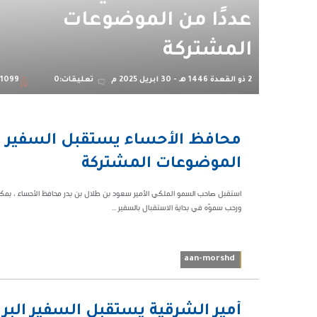
عددًا من الموضوعات
المشتركة
2 ذو القعدة 1446 هـ - 30 أبريل 2025 م
تعليقات:0
1099
03:06 م
محافظ الأحساء يستقبل السفير الب
41099
الموضوعات المشتركة
ورحب سموّه في بداية الاستقبال بالسفير ...
aan-morshd
02:04 م
أمير الشرقية يستقبل السفير البر