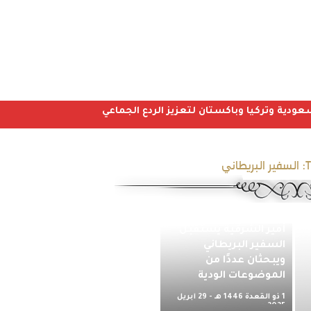
عودية وتركيا وباكستان لتعزيز الردع الجماعي
T
السفير البريطاني
أمير الشرقية يستقبل
السفير البريطاني
ويبحثان عددًا من
الموضوعات الودية
1 ذو القعدة 1446 هـ - 29 أبريل
2025 م