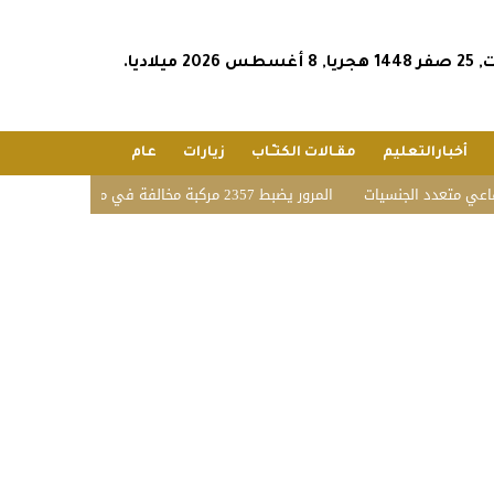
س 2026 ميلاديا.
أخبارالتعليم
مقـالات الكتـّـاب
زيارات
عام
تعدد الجنسيات
المرور يضبط 2357 مركبة مخالفة في مواقف الأشخاص ذوي الإعاقة بمختلف مناطق المملكة