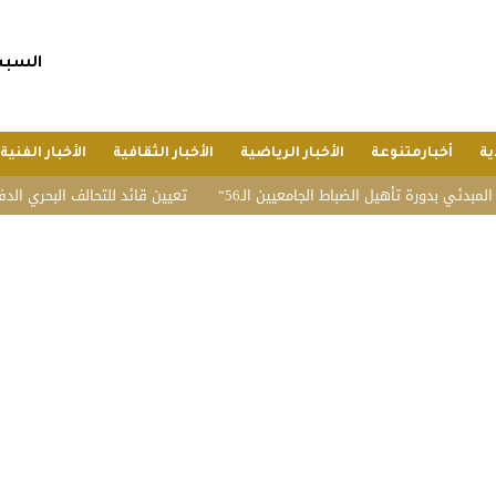
السبت, 25 صفر 1448 هجريا, 8 أغسط
ية
أخبارمتنوعة
الأخبار الرياضية
الأخبار الثقافية
الأخبار الفنية
 بدورة تأهيل الضباط الجامعيين الـ56
تعيين قائد للتحالف البحري الدفاعي م