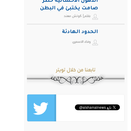
الدهون الأحشائية خطر
صامت يختبئ في البطن
بقلم| كوتش مهند
ويهدد صحة الإنسان
الحدود الهادئة
وفاء الاسمري
تابعنا من خلال تويتر