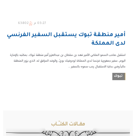
03:27 م
63802
أمير منطقة تبوك يستقبل السفير الفرنسي
لدى المملكة
استقبل صاحب السمو الملكي الأمير فهد بن سلطان بن عبدالعزيز أمير منطقة تبوك، بمكتبه بالإمارة
اليوم، سفير جمهورية فرنسا لدى المملكة لودوفيك بويّ، والوفد المرافق له، الذي يزور المنطقة
حالياً.وفي بداية الاستقبال رحب سموه بالسفير ...
تبوك
مقـالات الكتـّـاب