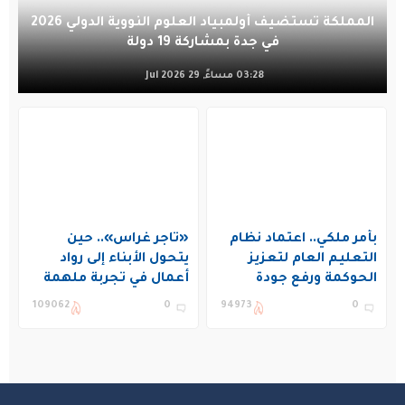
المملكة تستضيف أولمبياد العلوم النووية الدولي 2026
في جدة بمشاركة 19 دولة
03:28 مساءً, 29 Jul 2026
بأمر ملكي.. اعتماد نظام
«تاجر غراس».. حين
التعليم العام لتعزيز
يتحول الأبناء إلى رواد
الحوكمة ورفع جودة
أعمال في تجربة ملهمة
التعليم في المملكة
بنادي غراس الصيفي
109062
0
94973
0
بالجبيل