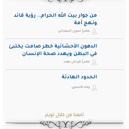
من جوار بيت الله الحرام.. رؤية قائد
ونهج أمة
بقلم| نسرين السفياني
الدهون الأحشائية خطر صامت يختبئ
في البطن ويهدد صحة الإنسان
بقلم| كوتش مهند
الحدود الهادئة
وفاء الاسمري
تابعنا من خلال تويتر