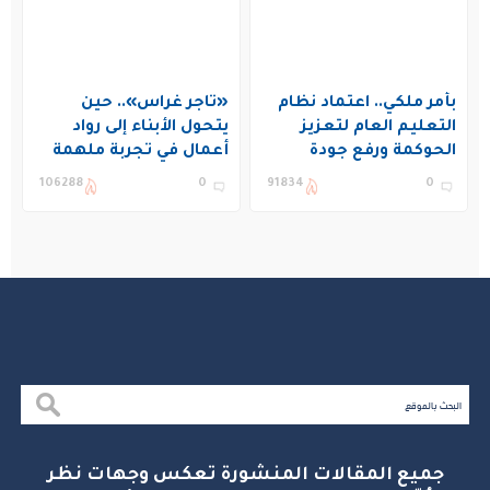
بأمر ملكي.. اعتماد نظام
«تاجر غراس».. حين
التعليم العام لتعزيز
يتحول الأبناء إلى رواد
الحوكمة ورفع جودة
أعمال في تجربة ملهمة
التعليم في المملكة
بنادي غراس الصيفي
106288
0
91834
0
بالجبيل
جميع المقالات المنشورة تعكس وجهات نظر