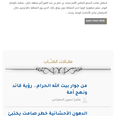
استقبل صاحب السمو الملكي الأمير محمد بن ناصر بن عبد العزيز أمير منطقة جازان، بمكتبه بالإمارة
اليوم، سفير جمهورية كوريا لدى المملكة جون يونغ بارك، الذي يزور المنطقة حالياً.وجرى خلال
الاستقبال تبادل الأحاديث الودية، وبحث ...
aan-morshd
مقـالات الكتـّـاب
من جوار بيت الله الحرام.. رؤية قائد
ونهج أمة
بقلم| نسرين السفياني
الدهون الأحشائية خطر صامت يختبئ