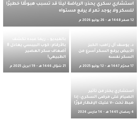
استشاري سكري يحذر: الرياضة ليلًا قد تسبب هبوطًا خطيرًا
للسكر ولا يوجد تمر لا يرفع مستواه
12 صفر 1448 هـ - 26 يوليو 2026 م
بالفيديو .. ريما عبده تكشف
د. يوسف آل زاهب: الخبز
بالأرقام: كوب البيبسي يعادل 8
الأبيض يرفع السكر أسرع من
أضعاف سكر العصير
السكر نفسه
الطبيعي!
17 محرّم 1447 هـ - 12 يوليو 2025 م
21 شوّال 1446 هـ - 19 أبريل 2025 م
استشاري يحذر من تأثير
الصيام على مرضى السكري: إذا
هبط تحت ٧٠ عليك الإفطار فورًا
4 رمضان 1445 هـ - 14 مارس 2024
م