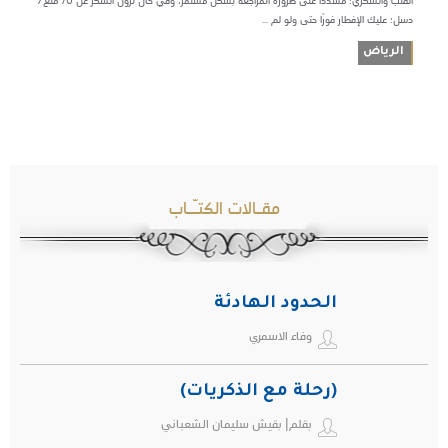
القلب والسكري؛ مشددًا على ضرورة المراجعة بشكل مستمر، وفي حال نزول السكر عن 70 ملغ/
دسل؛ عليك الإفطار فورًا حتى ولو لم ...
الرياض
مقـالات الكتـّـاب
الحدود الهادئة
وفاء الاسمري
(رحلة مع الذكريات)
بقلم| بقيش سليمان الشعباني