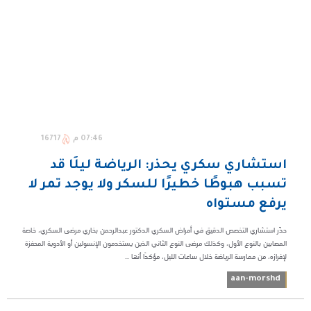
07:46 م
16717
استشاري سكري يحذر: الرياضة ليلًا قد
تسبب هبوطًا خطيرًا للسكر ولا يوجد تمر لا
يرفع مستواه
حذّر استشاري التخصص الدقيق في أمراض السكري الدكتور عبدالرحمن بخاري مرضى السكري، خاصة
المصابين بالنوع الأول، وكذلك مرضى النوع الثاني الذين يستخدمون الإنسولين أو الأدوية المحفزة
لإفرازه، من ممارسة الرياضة خلال ساعات الليل، مؤكدًا أنها ...
aan-morshd