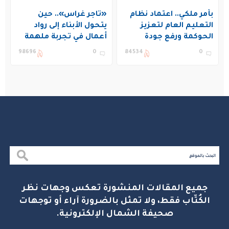
بأمر ملكي.. اعتماد نظام
«تاجر غراس».. حين
التعليم العام لتعزيز
يتحول الأبناء إلى رواد
الحوكمة ورفع جودة
أعمال في تجربة ملهمة
التعليم في المملكة
بنادي غراس الصيفي
98696
0
84534
0
بالجبيل
جميع المقالات المنشورة تعكس وجهات نظر
الكُتّاب فقط، ولا تمثل بالضرورة آراء أو توجهات
صحيفة الشمال الإلكترونية.