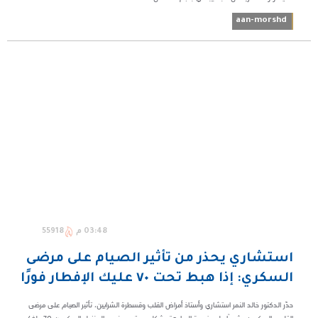
aan-morshd
03:48 م
55918
استشاري يحذر من تأثير الصيام على مرضى
السكري: إذا هبط تحت ٧٠ عليك الإفطار فورًا
حذّر الدكتور خالد النمر استشاري وأستاذ أمراض القلب وقسطرة الشرايين، تأثير الصيام على مرضى