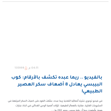
04:11 م
135999
بالفيديو .. ريما عبده تكشف بالأرقام: كوب
البيبسي يعادل 8 أضعاف سكر العصير
الطبيعي!
في فيديو توعوي نشرته أخصائية التغذية ريما عبده، سلّطت الضوء على كميات السكر المرتفعة في
المشروبات الغازية، مقارنة بالعصائر الطبيعية، لتؤكد أهمية الوعي الغذائي في اتخاذ خيارات
صحية. وأوضحت ريما أن علبة بيبسي بحجم 250 مل ...