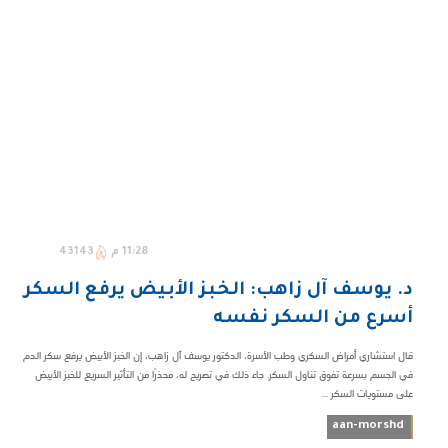
11:28 م
43143
د. يوسف آل زاهب: الخبز الأبيض يرفع السكر
أسرع من السكر نفسه
قال استشاري أمراض السكري وطب الأسرة، الدكتور يوسف آل زاهب، إن الخبز الأبيض يرفع سكر الدم
في الجسم بسرعة تفوق تناول السكر. جاء ذلك في تصريح له، محذرًا من التأثير السريع للخبز الأبيض
على مستويات السكر ...
aan-morshd