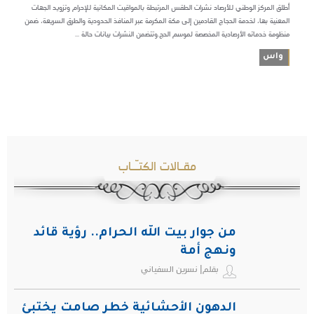
أطلق المركز الوطني للأرصاد نشرات الطقس المرتبطة بالمواقيت المكانية للإحرام وتزويد الجهات
المعنية بها، لخدمة الحجاج القادمين إلى مكة المكرمة عبر المنافذ الحدودية والطرق السريعة، ضمن
منظومة خدماته الأرصادية المخصصة لموسم الحج.وتتضمن النشرات بيانات حالة ...
واس
مقـالات الكتـّـاب
من جوار بيت الله الحرام.. رؤية قائد
ونهج أمة
بقلم| نسرين السفياني
الدهون الأحشائية خطر صامت يختبئ