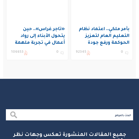
بأمر ملكي.. اعتماد نظام
«تاجر غراس».. حين
التعليم العام لتعزيز
يتحول الأبناء إلى رواد
الحوكمة ورفع جودة
أعمال في تجربة ملهمة
التعليم في المملكة
بنادي غراس الصيفي
106653
0
92345
0
بالجبيل
جميع المقالات المنشورة تعكس وجهات نظر