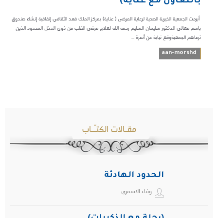
بالتعاون مع عناية)
أبرمت الجمعية الخيرية الصحية لرعاية المرضى ( عناية) بمركز الملك فهد الثقافي إتفاقية إنشاء صندوق
باسم معالي الدكتور سليمان السليم رحمه الله لعلاج مرضى القلب من ذوي الدخل المحدود الذين
ترعاهم الجمعيةوقع نيابة عن أسرة ...
aan-morshd
مقـالات الكتـّـاب
الحدود الهادئة
وفاء الاسمري