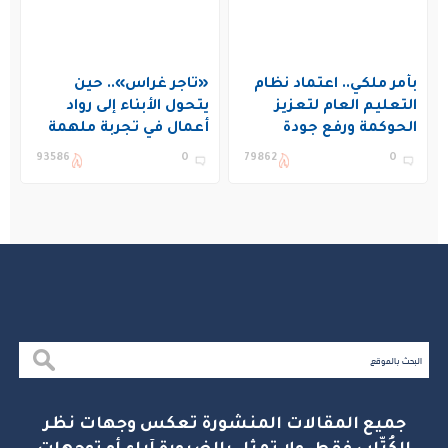
بأمر ملكي.. اعتماد نظام
«تاجر غراس».. حين
التعليم العام لتعزيز
يتحول الأبناء إلى رواد
الحوكمة ورفع جودة
أعمال في تجربة ملهمة
التعليم في المملكة
بنادي غراس الصيفي
93586
0
79862
0
بالجبيل
جميع المقالات المنشورة تعكس وجهات نظر