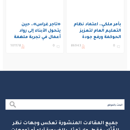
بأمر ملكي.. اعتماد نظام
«تاجر غراس».. حين
التعليم العام لتعزيز
يتحول الأبناء إلى رواد
الحوكمة ورفع جودة
أعمال في تجربة ملهمة
التعليم في المملكة
بنادي غراس الصيفي
101178
0
86943
0
بالجبيل
جميع المقالات المنشورة تعكس وجهات نظر