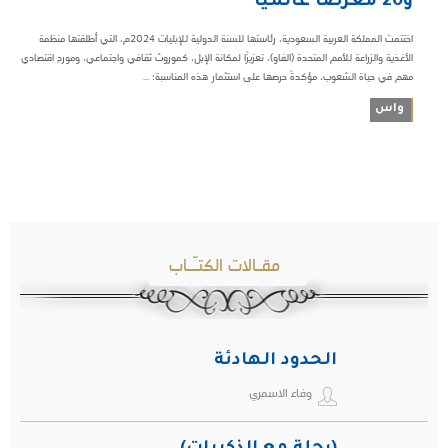
و20 معرضًا عالميًا
اختتمت المملكة العربية السعودية، رئاستها للسنة الدولية للإبليات 2024م، التي أطلقتها منظمة
الأغذية والزراعة للأمم المتحدة (الفاو)، تعزيزًا لمكانة الإبل، كموروث ثقافي واجتماعي، وموردٍ اقتصادي
مهم في حياة الشعوب، مؤكدةً حرصها على استثمار هذه المناسبة؛ ...
واس
مقـالات الكتـّـاب
الحدود الهادئة
وفاء الاسمري