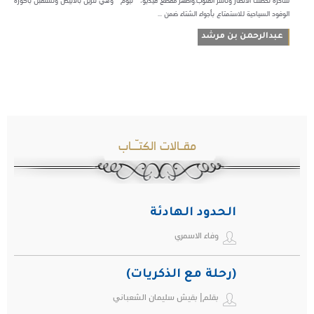
ساحرة تخطف الأنظار وتأسر القلوب.وأظهر مقطع فيديو، ” نيوم ” وهي تتزين بالأبيض وتستقبل باكورة
الوفود السياحية للاستمتاع بأجواء الشتاء ضمن ...
عبدالرحمن بن مرشد
مقـالات الكتـّـاب
الحدود الهادئة
وفاء الاسمري
(رحلة مع الذكريات)
بقلم| بقيش سليمان الشعباني