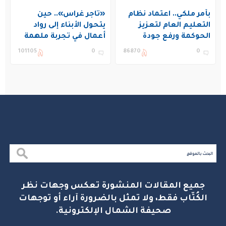
بأمر ملكي.. اعتماد نظام
«تاجر غراس».. حين
التعليم العام لتعزيز
يتحول الأبناء إلى رواد
الحوكمة ورفع جودة
أعمال في تجربة ملهمة
التعليم في المملكة
بنادي غراس الصيفي
101105
0
86870
0
بالجبيل
جميع المقالات المنشورة تعكس وجهات نظر
الكُتّاب فقط، ولا تمثل بالضرورة آراء أو توجهات
صحيفة الشمال الإلكترونية.