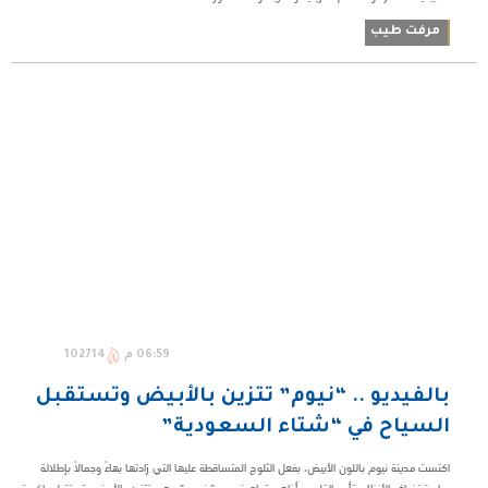
مرفت طيب
06:59 م
102714
بالفيديو .. “نيوم” تتزين بالأبيض وتستقبل
السياح في “شتاء السعودية”
اكتست مدينة نيوم باللون الأبيض، بفعل الثلوج المتساقطة عليها التي زادتها بهاءً وجمالًا بإطلالة