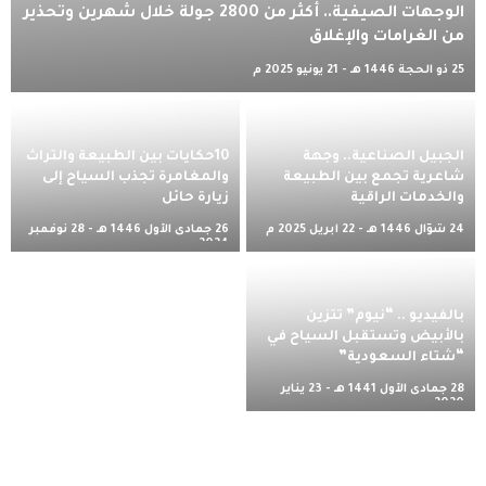
الوجهات الصيفية.. أكثر من 2800 جولة خلال شهرين وتحذير
من الغرامات والإغلاق
25 ذو الحجة 1446 هـ - 21 يونيو 2025 م
الجبيل الصناعية.. وجهة
10حكايات بين الطبيعة والتراث
شاعرية تجمع بين الطبيعة
والمغامرة تجذب السياح إلى
والخدمات الراقية
زيارة حائل
24 شوّال 1446 هـ - 22 أبريل 2025 م
26 جمادى الأول 1446 هـ - 28 نوفمبر
2024 م
بالفيديو .. “نيوم” تتزين
بالأبيض وتستقبل السياح في
“شتاء السعودية”
28 جمادى الأول 1441 هـ - 23 يناير
2020 م