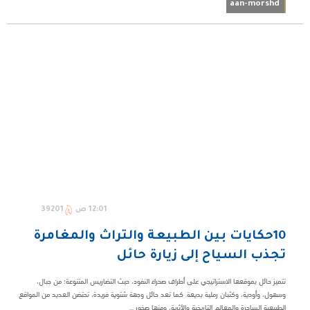
aan-morshd
12:01 ص
39201
10حكايات بين الطبيعة والتراث والمغامرة
تجذب السياح إلى زيارة حائل
تتميز حائل بموقعها الاستراتيجي على أطراف صحراء النفود، حيث التضاريس المتنوعة؛ من جبال،
وسهول، وأودية، وكثبان رملية بديعة. كما تعد حائل وجهة شتوية فريدة، تحتضن العديد من المواقع
الطبيعية الساحرة والمعالم التاريخية والأثرية، ومنها صخور ...