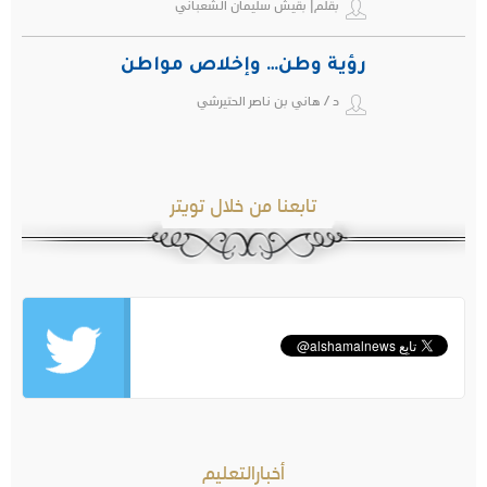
بقلم| بقيش سليمان الشعباني
رؤية وطن… وإخلاص مواطن
د / هاني بن ناصر الحتيرشي
تابعنا من خلال تويتر
أخبارالتعليم