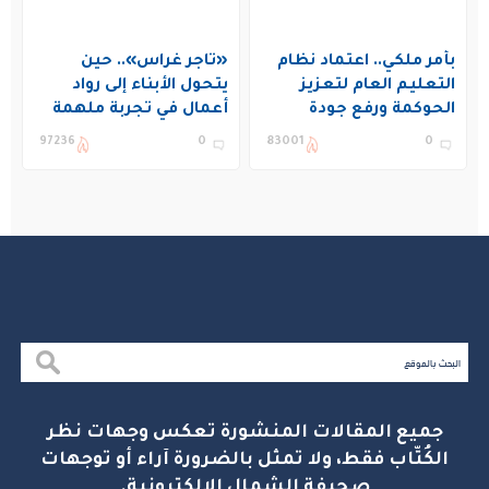
بأمر ملكي.. اعتماد نظام
«تاجر غراس».. حين
التعليم العام لتعزيز
يتحول الأبناء إلى رواد
الحوكمة ورفع جودة
أعمال في تجربة ملهمة
التعليم في المملكة
بنادي غراس الصيفي
97236
0
83001
0
بالجبيل
جميع المقالات المنشورة تعكس وجهات نظر
الكُتّاب فقط، ولا تمثل بالضرورة آراء أو توجهات
صحيفة الشمال الإلكترونية.