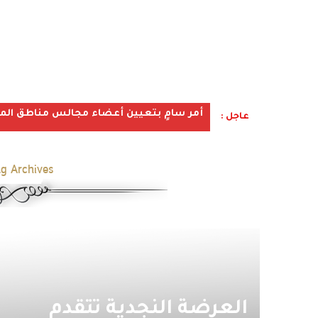
أمر سامٍ بتعيين أعضاء مجالس مناطق المملكة ف
عاجل :
g Archives:
‏ العرضة النجدية تتقدم