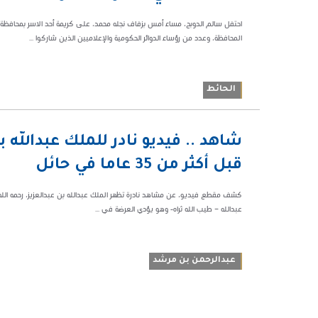
احتفل سالم الدوبح، مساء أمس بزفاف نجله محمد، على كريمة أحد الاسر بمحافظة ا
المحافظة، وعدد من رؤساء الدوائر الحكومية والإعلاميين الذين شاركوا ...
الحائط
06:43 م
شاهد .. فيديو نادر للملك عبدالله 
138604
قبل أكثر من 35 عاما في حائل
عبدالله – طيب الله ثراه- وهو يؤدي العرضة في ...
عبدالرحمن بن مرشد