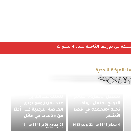
ي دورتها الثامنة لمدة 4 سنوات
Ta
العرضة النجدية
«العرضة النجدية
شاهد .. فيديو نادر
تشعل الحفل».. سالم
للملك عبدالله بن
الدوبح يحتفل بزفاف
عبدالعزيز وهو يؤدي
نجله «محمد» في قصر
العرضة النجدية قبل أكثر
الأشقر
من 35 عاما في حائل
4 محرّم 1445 هـ - 22 يوليو 2023
25 جمادى الآخر 1441 هـ - 19
م
فبراير 2020 م