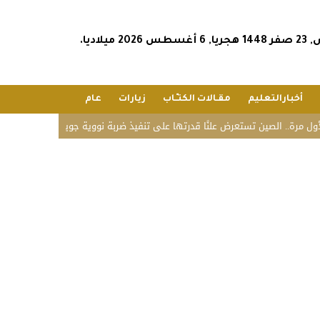
202 ميلاديا.
أخبارالتعليم
مقـالات الكتـّـاب
زيارات
عام
.. الصين تستعرض علنًا قدرتها على تنفيذ ضربة نووية جوية
«زاتكا» تدعو المنشآ