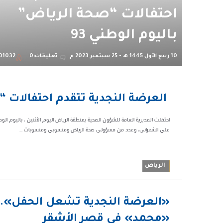
احتفالات “صحة الرياض”
باليوم الوطني 93
10 ربيع الأول 1445 هـ - 25 سبتمبر 2023 م
تعليقات:0
01032
03:30 م
‏ العرضة النجدية تتقدم احتفالات “
101032
علي الشهراني، وعدد من مسؤولي صحة الرياض ومنسوبي ومنسوبات ...
الرياض
05:42 م
«العرضة النجدية تشعل الحفل».. 
147168
«محمد» في قصر الأشقر