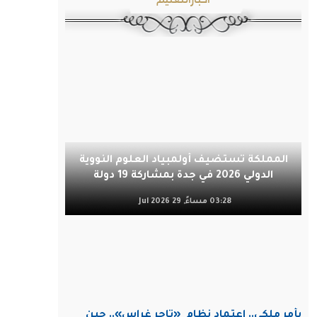
المملكة تستضيف أولمبياد العلوم النووية
الدولي 2026 في جدة بمشاركة 19 دولة
03:28 مساءً, 29 Jul 2026
بأمر ملكي.. اعتماد نظام
«تاجر غراس».. حين