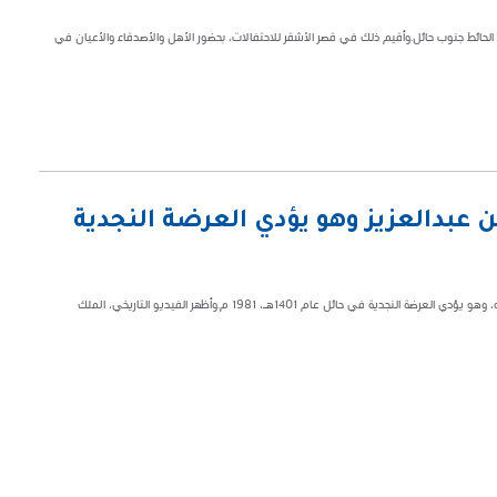
لحائط جنوب حائل.وأقيم ذلك في قصر الأشقر للاحتفالات، بحضور الأهل والأصدقاء والأعيان في
بن عبدالعزيز وهو يؤدي العرضة النجدية
كشف مقطع فيديو، عن مشاهد نادرة تظهر الملك عبدالله بن عبدالعزيز، رحمه الله، وهو يؤدي العرضة النجدية في حائل عام 1401هـ، 1981 م.وأظهر الفيديو التاريخي، الملك