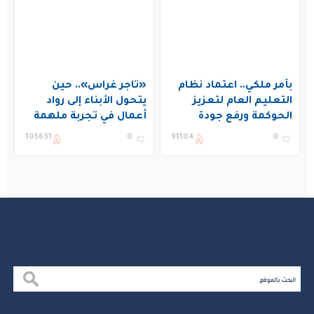
بأمر ملكي.. اعتماد نظام
«تاجر غراس».. حين
التعليم العام لتعزيز
يتحول الأبناء إلى رواد
الحوكمة ورفع جودة
أعمال في تجربة ملهمة
التعليم في المملكة
بنادي غراس الصيفي
105631
0
91104
0
بالجبيل