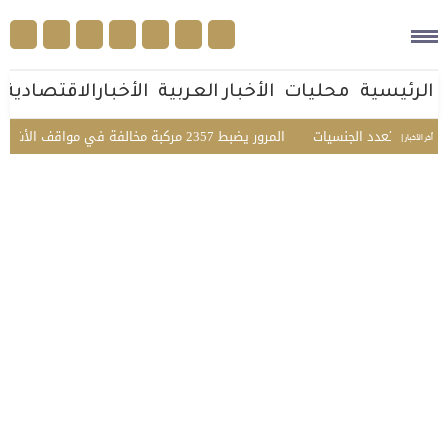
الرئيسية
محليات
الأخبار العربية
الأخبارالاقتصادية
فاعي متعدد الجنسيات
المرور يضبط 2357 مركبة مخالفة في مواقف الأشخاص ذوي الإعاقة بمختلف مناطق المملكة
أخر الأخبار |