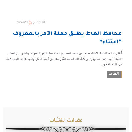
03:18 م
124611
محافظ الغاط يطلق حملة الأمر بالمعروف
“اعتناء”
أطلق محافظ الغاط، الأستاذ منصور بن سعد السديري، حملة هيئة الأمر بالمعروف والنهي عن المنكر
"اعتناء" في مكتبه، بحضور رئيس هيئة المحافظة، الشيخ فهد بن أحمد الطيار، والتي تهدف للمساهمة
في البناء الفكري ...
الغاط
مقـالات الكتـّـاب