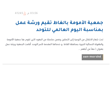
03:56 م
41245
جمعية الأمومة بالغاط تقيم ورشة عمل
بمناسبة اليوم العالمي للتوحد
تحت شعار الانتقال من التوعية إلى التمكين وضمن سلسلة من الجهود التي تقوم بها جمعية الأمومة
والطفولة النسائية الخيرية بمحافظة الغاط ،و خدماتها المقدمة لأسر التوحد .أقامت الجمعية ورشة عمل
بعنوان ( معاً من أجلهم ...
aan-morshd