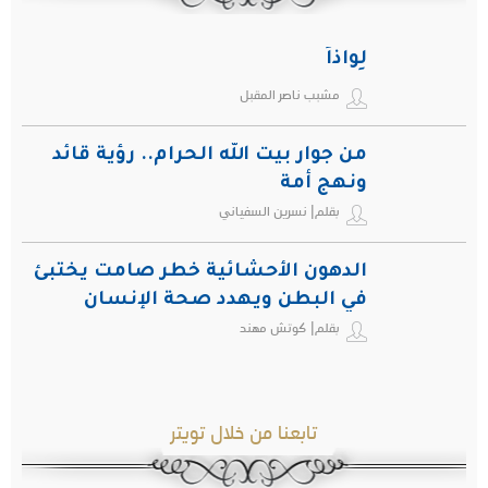
لِواذاً
مشبب ناصر المقبل
من جوار بيت الله الحرام.. رؤية قائد
ونهج أمة
بقلم| نسرين السفياني
الدهون الأحشائية خطر صامت يختبئ
في البطن ويهدد صحة الإنسان
بقلم| كوتش مهند
تابعنا من خلال تويتر