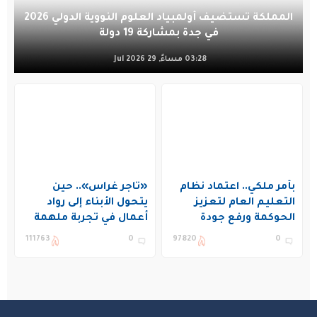
المملكة تستضيف أولمبياد العلوم النووية الدولي 2026
في جدة بمشاركة 19 دولة
03:28 مساءً, 29 Jul 2026
بأمر ملكي.. اعتماد نظام
«تاجر غراس».. حين
التعليم العام لتعزيز
يتحول الأبناء إلى رواد
الحوكمة ورفع جودة
أعمال في تجربة ملهمة
التعليم في المملكة
بنادي غراس الصيفي
111763
0
97820
0
بالجبيل