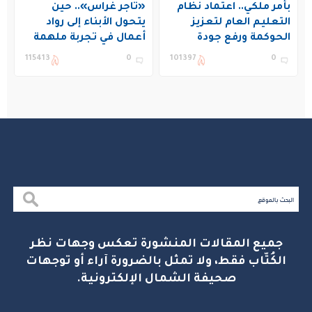
بأمر ملكي.. اعتماد نظام
«تاجر غراس».. حين
التعليم العام لتعزيز
يتحول الأبناء إلى رواد
الحوكمة ورفع جودة
أعمال في تجربة ملهمة
التعليم في المملكة
بنادي غراس الصيفي
115413
0
101397
0
بالجبيل
جميع المقالات المنشورة تعكس وجهات نظر
الكُتّاب فقط، ولا تمثل بالضرورة آراء أو توجهات
صحيفة الشمال الإلكترونية.