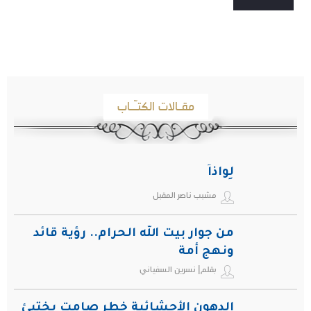
مقـالات الكتـّـاب
لِواذاً
مشبب ناصر المقبل
من جوار بيت الله الحرام.. رؤية قائد
ونهج أمة
بقلم| نسرين السفياني
الدهون الأحشائية خطر صامت يختبئ