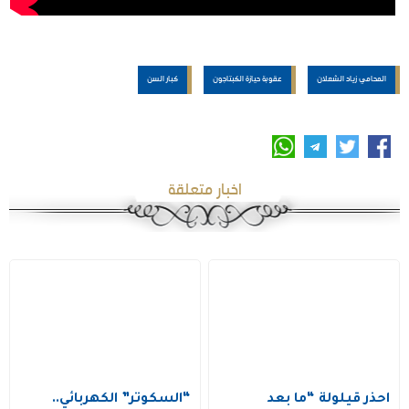
المحامي زياد الشعلان
عقوبة حيازة الكبتاجون
كبار السن
اخبار متعلقة
احذر قيلولة “ما بعد
“السكوتر” الكهربائي..