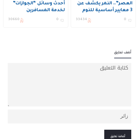
العصر”.. النمر يكشف عن
أحدث وسائل “الجوازات”
3 معايير أساسية للنوم
لخدمة المسافرين
الجيد
30660
0
33434
0
أضف تعليق