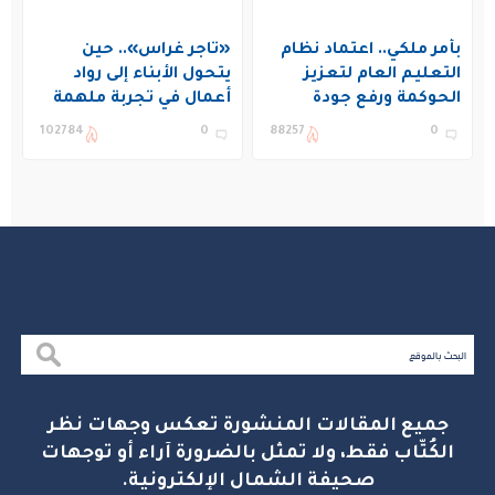
بأمر ملكي.. اعتماد نظام
«تاجر غراس».. حين
التعليم العام لتعزيز
يتحول الأبناء إلى رواد
الحوكمة ورفع جودة
أعمال في تجربة ملهمة
التعليم في المملكة
بنادي غراس الصيفي
102784
0
88257
0
بالجبيل
جميع المقالات المنشورة تعكس وجهات نظر
الكُتّاب فقط، ولا تمثل بالضرورة آراء أو توجهات
صحيفة الشمال الإلكترونية.