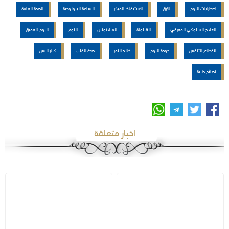
اضطرابات النوم
الأرق
الاستيقاظ المبكر
الساعة البيولوجية
الصحة العامة
العلاج السلوكي المعرفي
القيلولة
الميلاتونين
النوم
النوم العميق
انقطاع التنفس
جودة النوم
خالد النمر
صحة القلب
كبار السن
نصائح طبية
اخبار متعلقة