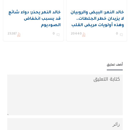
خالد النمر: البيض والروبيان
خالد النمر يحذر: دواء شائع
لا يزيدان خطر الجلطات..
قد يسبب انخفاض
وهذه أولويات مريض القلب
الصوديوم
23287
0
20440
0
أضف تعليق