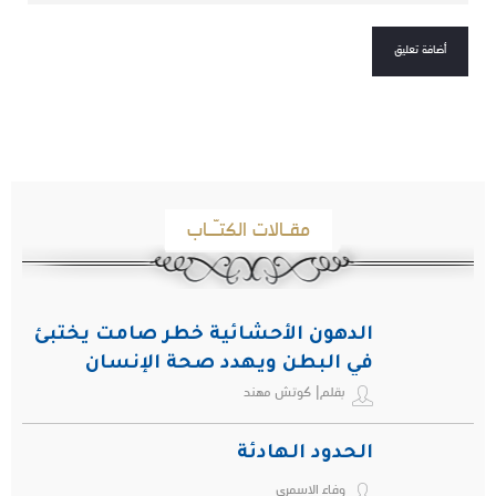
مقـالات الكتـّـاب
الدهون الأحشائية خطر صامت يختبئ
في البطن ويهدد صحة الإنسان
بقلم| كوتش مهند
الحدود الهادئة
وفاء الاسمري