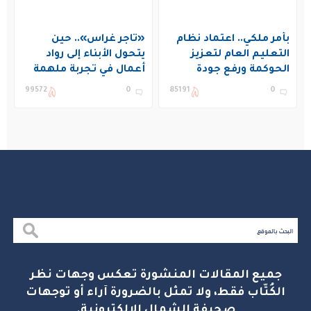
بأمر ملكي.. اعتماد نظام
«تاجر غراس».. حين
التعليم العام لتعزيز
يتحول الأبناء إلى رواد
الحوكمة ورفع جودة
أعمال في تجربة ملهمة
التعليم في المملكة
بنادي غراس الصيفي
99572
0
85191
0
بالجبيل
جميع المقالات المنشورة تعكس وجهات نظر
الكُتّاب فقط، ولا تمثل بالضرورة آراء أو توجهات
صحيفة الشمال الإلكترونية.