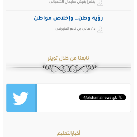
بقلم| بقيش سليمان الشعباني
رؤية وطن… وإخلاص مواطن
د / هاني بن ناصر الحتيرشي
تابعنا من خلال تويتر
أخبارالتعليم