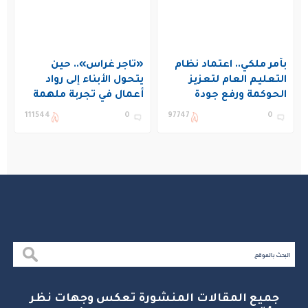
بأمر ملكي.. اعتماد نظام
«تاجر غراس».. حين
التعليم العام لتعزيز
يتحول الأبناء إلى رواد
الحوكمة ورفع جودة
أعمال في تجربة ملهمة
التعليم في المملكة
بنادي غراس الصيفي
111544
0
97747
0
بالجبيل
جميع المقالات المنشورة تعكس وجهات نظر