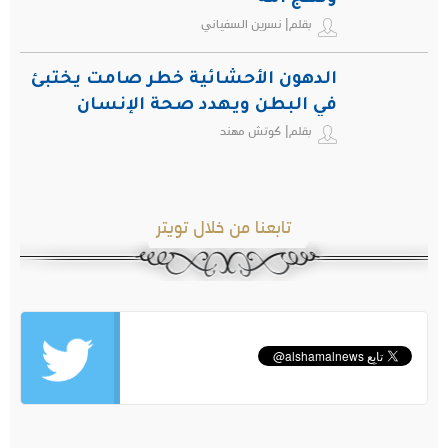
بقلم| نسرين السفياني
الدهون الأحشائية خطر صامت يختبئ
في البطن ويهدد صحة الإنسان
بقلم| كوتش مهند
تابعنا من خلال تويتر