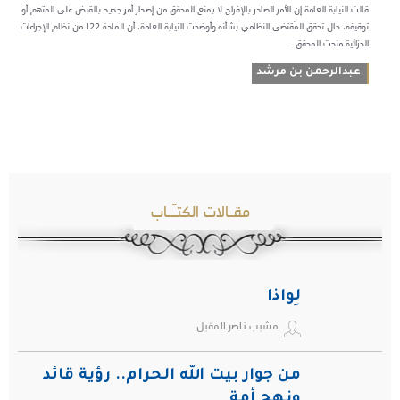
قالت النيابة العامة إن الأمر الصادر بالإفراج لا يمنع المحقق من إصدار أمرٍ جديد بالقبض على المتهم أو
توقيفه، حال تحقق المُقتضى النظامي بشأنه.وأوضحت النيابة العامة، أن المادة 122 من نظام الإجراءات
الجزائية منحت المحقق ...
عبدالرحمن بن مرشد
مقـالات الكتـّـاب
لِواذاً
مشبب ناصر المقبل
من جوار بيت الله الحرام.. رؤية قائد
ونهج أمة