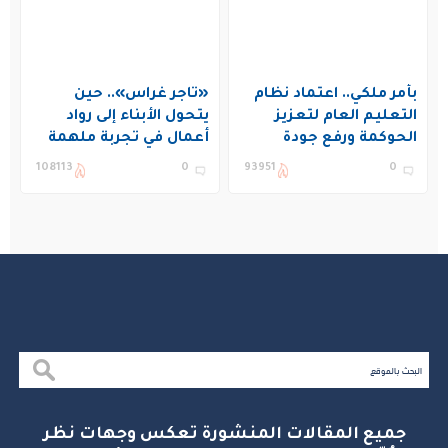
بأمر ملكي.. اعتماد نظام
«تاجر غراس».. حين
التعليم العام لتعزيز
يتحول الأبناء إلى رواد
الحوكمة ورفع جودة
أعمال في تجربة ملهمة
التعليم في المملكة
بنادي غراس الصيفي
108113
0
93951
0
بالجبيل
جميع المقالات المنشورة تعكس وجهات نظر