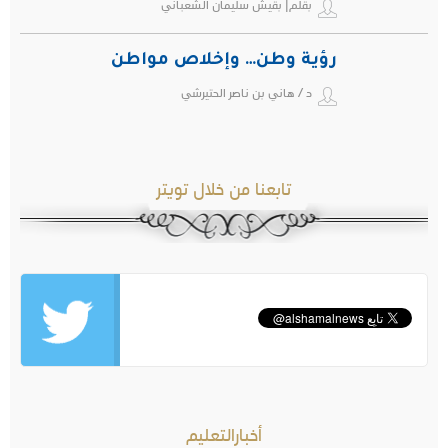
بقلم| بقيش سليمان الشعباني
رؤية وطن… وإخلاص مواطن
د / هاني بن ناصر الحتيرشي
تابعنا من خلال تويتر
أخبارالتعليم