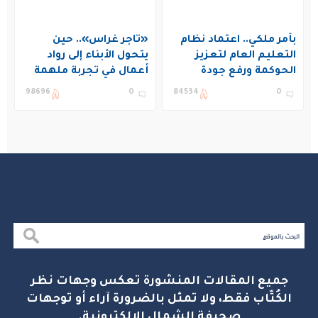
بأمر ملكي.. اعتماد نظام
«تاجر غراس».. حين
التعليم العام لتعزيز
يتحول الأبناء إلى رواد
الحوكمة ورفع جودة
أعمال في تجربة ملهمة
التعليم في المملكة
بنادي غراس الصيفي
98696
0
84534
0
بالجبيل
جميع المقالات المنشورة تعكس وجهات نظر
الكُتّاب فقط، ولا تمثل بالضرورة آراء أو توجهات
صحيفة الشمال الإلكترونية.