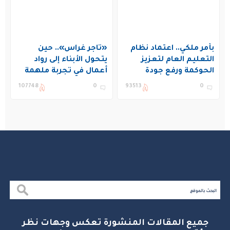
بأمر ملكي.. اعتماد نظام
«تاجر غراس».. حين
التعليم العام لتعزيز
يتحول الأبناء إلى رواد
الحوكمة ورفع جودة
أعمال في تجربة ملهمة
التعليم في المملكة
بنادي غراس الصيفي
107748
0
93513
0
بالجبيل
جميع المقالات المنشورة تعكس وجهات نظر