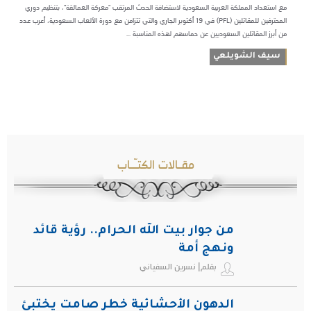
مع استعداد المملكة العربية السعودية لاستضافة الحدث المرتقب "معركة العمالقة"، بتنظيم دوري
المحترفين للمقاتلين (PFL) في 19 أكتوبر الجاري والتي تتزامن مع دورة الألعاب السعودية، أعرب عدد
من أبرز المقاتلين السعوديين عن حماسهم لهذه المناسبة ...
سيف الشويلعي
مقـالات الكتـّـاب
من جوار بيت الله الحرام.. رؤية قائد
ونهج أمة
بقلم| نسرين السفياني
الدهون الأحشائية خطر صامت يختبئ