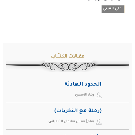
علي القرني
مقـالات الكتـّـاب
الحدود الهادئة
وفاء الاسمري
(رحلة مع الذكريات)
بقلم| بقيش سليمان الشعباني