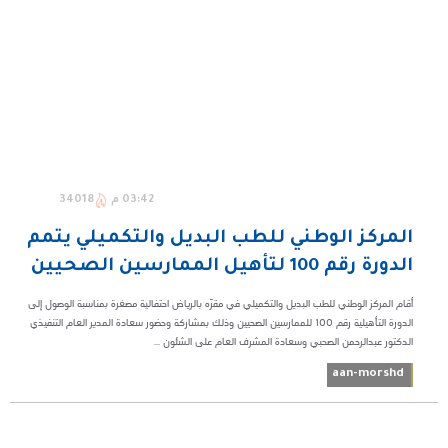
03:42 م
34018
المركز الوطني للطب البديل والتكميلي يتمم
الدورة رقم 100 لتأهيل الممارسين الصحيين
أقام المركز الوطني للطب البديل والتكميلي في مقرّه بالرياض احتفالية مصغرة بمناسبة الوصول إلى
الدورة التأهيلية رقم ١٠٠ للممارسين الصحيين وذلك بمشاركة وحضور سعادة المدير العام التنفيذي
الدكتور عبدالرحمن الصحبي وسعادة المشرف العام على الشئون ...
aan-morshd