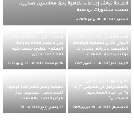
الصحة تباشر إجراءات نظامية بحق ممارسين صحيين
بسبب منشورات ترويجية
3 محرّم 1448 هـ - 18 يونيو 2026 م
باستخدام تقنية الذكاء
الأحد المقبل.. انطلاق المؤتمر
الاصطناعي.. اتفاقية شراكة
الدولي الثاني لجمعية الرضاعة
بين «تجمع مكة» و«واحة
الطبيعية بالرياض بمبادرات
التعلم» لتطوير منصة ذكية
نوعية وتكريم للأمهات
لمكافحة العدوى
9 ربيع الآخر 1447 هـ - 1 أكتوبر 2025
26 ذو الحجة 1446 هـ - 22 يونيو 2025
م
م
نادي فنون جازان يحتفي
بالمشاركين في معرضي “إرث”
جمعية وسم تنظم لقاءً توعويًا
و” في حياة الممارسين
للممارسين الصحيين حول
الصحيين”
مرض التصلب المتعدد
20 شعبان 1446 هـ - 19 فبراير 2025
27 جمادى الآخر 1446 هـ - 29
م
ديسمبر 2024 م