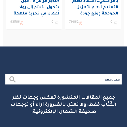
بأمر ملكي.. اعتماد نظام
«تاجر غراس».. حين
التعليم العام لتعزيز
يتحول الأبناء إلى رواد
الحوكمة ورفع جودة
أعمال في تجربة ملهمة
التعليم في المملكة
بنادي غراس الصيفي
93586
0
79862
0
بالجبيل
جميع المقالات المنشورة تعكس وجهات نظر
الكُتّاب فقط، ولا تمثل بالضرورة آراء أو توجهات
صحيفة الشمال الإلكترونية.