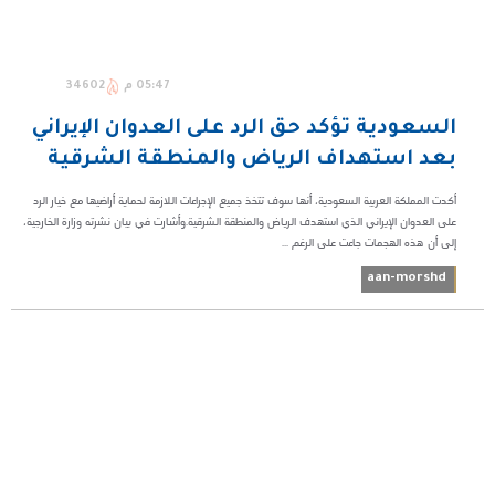
05:47 م
34602
السعودية تؤكد حق الرد على العدوان الإيراني
بعد استهداف الرياض والمنطقة الشرقية
أكدت المملكة العربية السعودية، أنها سوف تتخذ جميع الإجراءات اللازمة لحماية أراضيها مع خيار الرد
على العدوان الإيراني الذي استهدف الرياض والمنطقة الشرقية.وأشارت في بيان نشرته وزارة الخارجية،
إلى أن هذه الهجمات جاءت على الرغم ...
aan-morshd