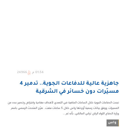
01:54 م
24966
جاهزية عالية للدفاعات الجوية.. تدمير 4
مسيّرات دون خسائر في الشرقية
نجحت الدفاعات الجوية خلال الساعات الماضية في التصدي لأهداف معادية واعتراض وتدمير عدد من
المسيرات. ووفق بيانات رسمية أوردتها واس خلال 5 ساعات مضت، صرّح المتحدث الرسمي باسم
وزارة الدفاع اللواء الركن تركي المالكي، بأنه تم ...
واس