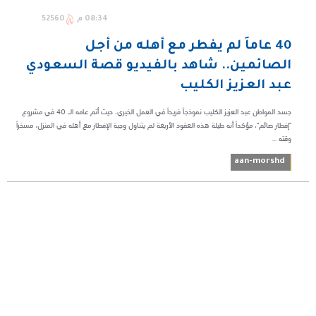
08:34 م
52560
40 عاماً لم يفطر مع أهله من أجل
الصائمين.. شاهد بالفيديو قصة السعودي
عبد العزيز الكليب
جسد المواطن عبد العزيز الكليب نموذجاً فريداً في العمل الخيري، حيث أتم عامه الـ 40 في مشروع
"إفطار صائم"، مؤكداً أنه طيلة هذه العقود الأربعة لم يتناول وجبة الإفطار مع أهله في المنزل، مسخراً
وقته ...
aan-morshd