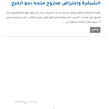
الشرقية واعتراض صاروخ متجه نحو الخرج
شهدت الساعات الماضية اعتراض وتدمير عدد من المسيرات بنجاح في بعض أجواء المملكة.وفي هذا
السياق صرَّح المُتحدث الرسمي باسم وزارة الدفاع اللواء الركن تركي المالكي، بأنه تم اعتراض وتدمير
11 مسيّرة خلال الساعات الماضية في ...
واس
11:28 م
30003