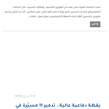
تصدت الدفاعات الجوية بنجاح لعدد من الصواريخ الباليستية، والطائرات المسيرة، خلال الساعات
الماضية.وصرّح المتحدث الرسمي باسم وزارة الدفاع اللواء الركن تركي المالكي، بأنه تم اعتراض وتدمير
صاروخين باليستيين أُطلقا باتجاه المنطقة الشرقية.وفي سياق متصل، تعاملت ...
واس
11:55 م
38982
يقظة دفاعية عالية.. تدمير 11 مسيّرة في