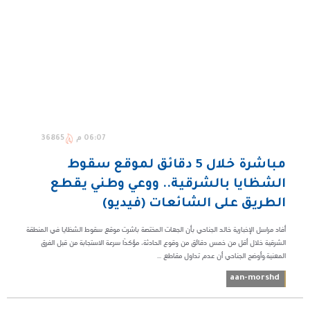
06:07 م
36865
مباشرة خلال 5 دقائق لموقع سقوط
الشظايا بالشرقية.. ووعي وطني يقطع
الطريق على الشائعات (فيديو)
أفاد مراسل الإخبارية خالد الجناحي بأن الجهات المختصة باشرت موقع سقوط الشظايا في المنطقة
الشرقية خلال أقل من خمس دقائق من وقوع الحادثة، مؤكدًا سرعة الاستجابة من قبل الفرق
المعنية.وأوضح الجناحي أن عدم تداول مقاطع ...
aan-morshd