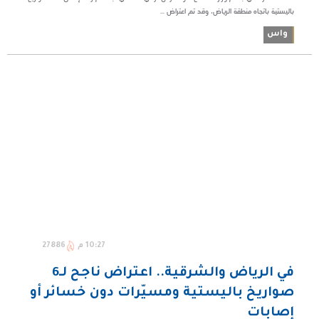
باليستية باتجاه منطقة الرياض، ‏‏وقد تم اعتراض ...
واس
10:27 م
27886
في الرياض والشرقية.. اعتراض ناجح لـ6
صواريخ باليستية ومسيّرات دون خسائر أو
إصابات