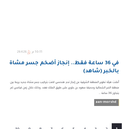
10:11 م
26426
في 36 ساعة فقط.. إنجاز أضخم جسر مشاة
بالخبر (شاهد)
أعلنت هيئة تطوير المنطقة الشرقية عن إنجاز تحدٍ هندسي لافت بتركيب جسر مشاة جديد يربط بين
منطقة الخبر الشمالية وحديقة سعود بن جلوي على طريق الملك فهد، وذلك خلال زمن قياسي لم
يتجاوز 36 ساعة ...
aan-morshd