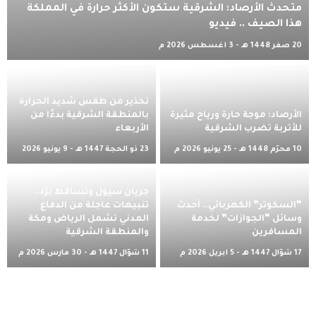
متحدث الأرصاد: الشرقية ستكون الأكثر حرارة في المملكة
هذا الصيف .. فيديو
20 صفر 1448 هـ - 3 أغسطس 2026 م
تحذير من طقس شديد الحرارة
الأرصاد: موجة حارة ورياح مثيرة
بالمنطقة الشرقية بدءًا من
للأتربة تضرب الشرقية
الأربعاء
10 محرّم 1448 هـ - 25 يونيو 2026 م
23 ذو الحجة 1447 هـ - 9 يونيو 2026
م
جريان سيول وتساقط بَرَد..
“السكوتر” الكهربائي.. أحدث
تنبيهات عاجلة من الدفاع
وسائل “الجوازات” لخدمة
المدني تشمل الرياض ومكة
المسافرين
والمنطقة الشرقية
17 شوّال 1447 هـ - 5 أبريل 2026 م
11 شوّال 1447 هـ - 30 مارس 2026 م