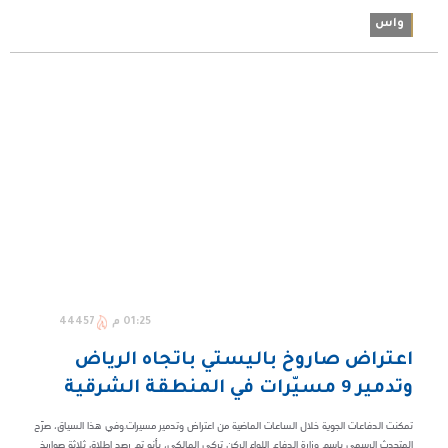
واس
01:25 م
44457
اعتراض صاروخ باليستي باتجاه الرياض
وتدمير 9 مسيّرات في المنطقة الشرقية
تمكنت الدفاعات الجوية خلال الساعات الماضية من اعتراض وتدمير مسيرات.وفي هذا السياق، صرّح
المتحدث الرسمي باسم وزارة الدفاع اللواء الركن تركي المالكي، بأنه تم رصد إطلاق ثلاثة صواريخ