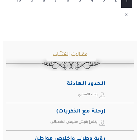
10
9
8
7
6
5
4
3
2
1
»
مقـالات الكتـّـاب
الحدود الهادئة
وفاء الاسمري
(رحلة مع الذكريات)
بقلم| بقيش سليمان الشعباني
رؤية وطن… وإخلاص مواطن