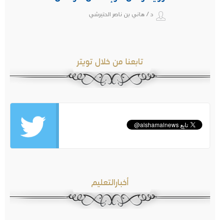
د / هاني بن ناصر الحتيرشي
تابعنا من خلال تويتر
أخبارالتعليم