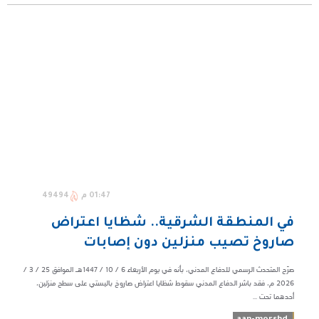
01:47 م
49494
في المنطقة الشرقية.. شظايا اعتراض
صاروخ تصيب منزلين دون إصابات
صرّح المتحدث الرسمي للدفاع المدني، بأنه في يوم الأربعاء 6 / 10 / 1447هـ الموافق 25 / 3 /
2026 م، فقد باشر الدفاع المدني سقوط شظايا اعتراض صاروخ باليستي على سطح منزلين،
أحدهما تحت ...