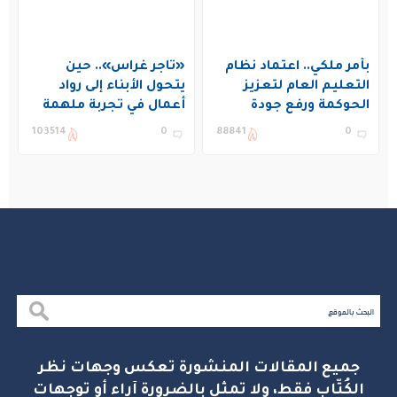
بأمر ملكي.. اعتماد نظام
«تاجر غراس».. حين
التعليم العام لتعزيز
يتحول الأبناء إلى رواد
الحوكمة ورفع جودة
أعمال في تجربة ملهمة
التعليم في المملكة
بنادي غراس الصيفي
103514
0
88841
0
بالجبيل
جميع المقالات المنشورة تعكس وجهات نظر
الكُتّاب فقط، ولا تمثل بالضرورة آراء أو توجهات