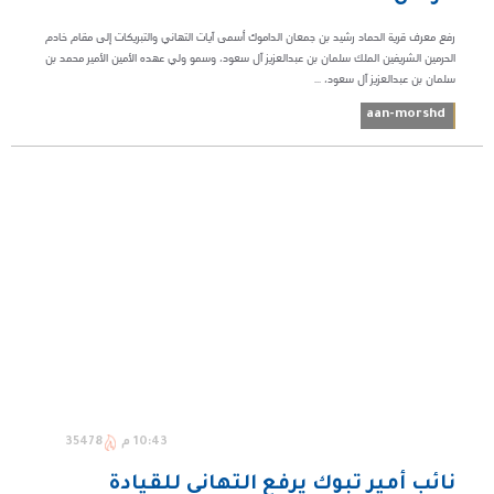
رفع معرف قرية الحماد رشيد بن جمعان الداموك أسمى آيات التهاني والتبريكات إلى مقام خادم
الحرمين الشريفين الملك سلمان بن عبدالعزيز آل سعود، وسمو ولي عهده الأمين الأمير محمد بن
سلمان بن عبدالعزيز آل سعود، ...
aan-morshd
10:43 م
35478
نائب أمير تبوك يرفع التهاني للقيادة