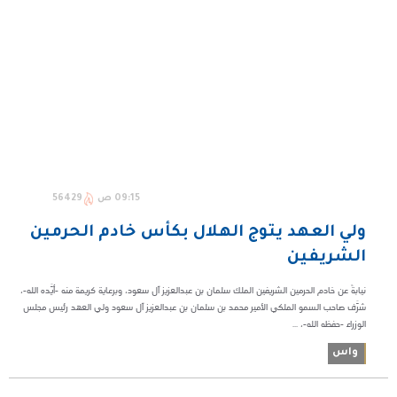
09:15 ص
56429
ولي العهد يتوج الهلال بكأس خادم الحرمين
الشريفين
نيابةً عن خادم الحرمين الشريفين الملك سلمان بن عبدالعزيز آل سعود، وبرعاية كريمة منه -أيَّده الله-،
شرَّف صاحب السمو الملكي الأمير محمد بن سلمان بن عبدالعزيز آل سعود ولي العهد رئيس مجلس
الوزراء -حفظه الله-، ...
واس