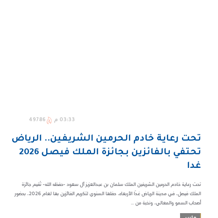
03:33 م
49786
تحت رعاية خادم الحرمين الشريفين.. الرياض
تحتفي بالفائزين بجائزة الملك فيصل 2026
غدا
تحت رعاية خادم الحرمين الشريفين الملك سلمان بن عبدالعزيز آل سعود -حفظه الله- تُقيم جائزة
الملك فيصل، في مدينة الرياض غدًا الأربعاء، حفلها السنوي لتكريم الفائزين بها لعام 2026، بحضور
أصحاب السمو والمعالي، ونخبة من ...