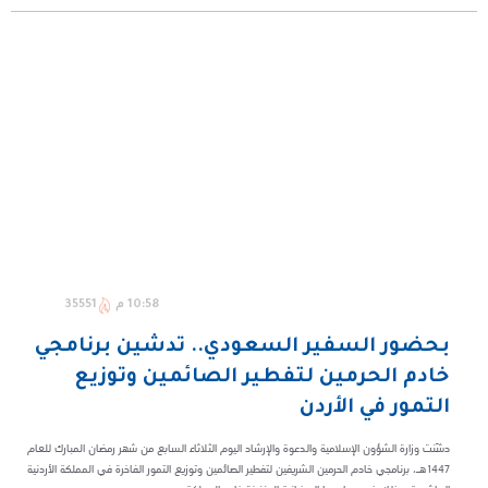
10:58 م
35551
بحضور السفير السعودي.. تدشين برنامجي
خادم الحرمين لتفطير الصائمين وتوزيع
التمور في الأردن
دشّنت وزارة الشؤون الإسلامية والدعوة والإرشاد اليوم الثلاثاء السابع من شهر رمضان المبارك للعام
1447هـ، برنامجي خادم الحرمين الشريفين لتفطير الصائمين وتوزيع التمور الفاخرة في المملكة الأردنية