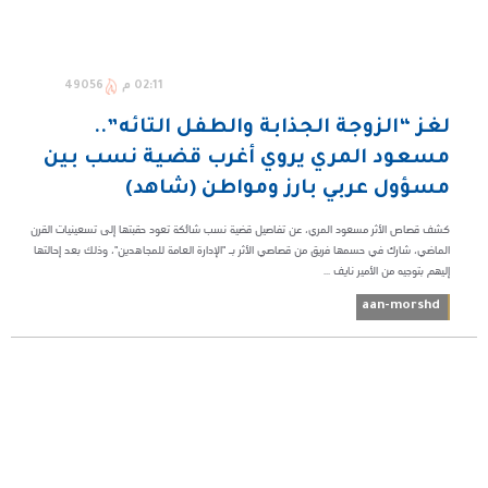
02:11 م
49056
لغز “الزوجة الجذابة والطفل التائه”..
مسعود المري يروي أغرب قضية نسب بين
مسؤول عربي بارز ومواطن (شاهد)
كشف قصاص الأثر مسعود المري، عن تفاصيل قضية نسب شائكة تعود حقبتها إلى تسعينيات القرن
الماضي، شارك في حسمها فريق من قصاصي الأثر بـ "الإدارة العامة للمجاهدين"، وذلك بعد إحالتها
إليهم بتوجيه من الأمير نايف ...
aan-morshd