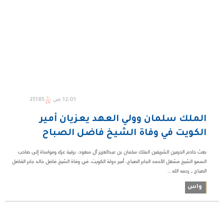
12:01 ص
25185
الملك سلمان وولي العهد يعزيان أمير
الكويت في وفاة الشيخ فاضل الصباح
بعث خادم الحرمين الشريفين الملك سلمان بن عبدالعزيز آل سعود، برقية عزاء ومواساة إلى صاحب
السمو الشيخ مشعل الأحمد الجابر الصباح، أمير دولة الكويت، في وفاة الشيخ فاضل خالد جابر الفاضل
الصباح ـ رحمه الله ...
واس