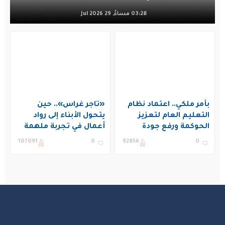
03:28 مساءً, 29 Jul 2026
بأمر ملكي.. اعتماد نظام
«تاجر غراس».. حين
التعليم العام لتعزيز
يتحول الأبناء إلى رواد
الحوكمة ورفع جودة
أعمال في تجربة ملهمة
التعليم في المملكة
بنادي غراس الصيفي
107091
0
92856
0
بالجبيل