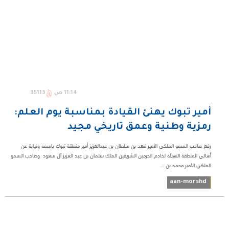
11:14 ص
35113
أمير تبوك يهنئ القيادة بمناسبة يوم العلم:
رمزية وطنية وعمق تاريخي مجيد
رفع صاحب السمو الملكي الأمير فهد بن سلطان بن عبدالعزيز أمير منطقة تبوك باسمه ونيابة عن
أهالي المنطقة التهنئة لخادم الحرمين الشريفين الملك سلمان بن عبد العزيز آل سعود وصاحب السمو
الملكي الأمير محمد بن ...
aan-morshd