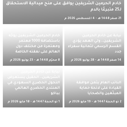
خادم الحرمين الشريفين يوافق على منح ميدالية الاستحقاق
لـ25 متبرعًا بالدم
21 صفر 1448 هـ - 4 أغسطس 2026 م
نيابةً عن خادم الحرمين
خادم الحرمين الشريفين يوجّه
الشريفين.. ولي العهد يؤدي
باستضافة 1000 معتمر
القسم الرسمي لثمانية سفراء
ومعتمرة من مختلف دول
جدد
العالم على نفقته الخاصة
14 صفر 1448 هـ - 28 يوليو 2026 م
8 محرّم 1448 هـ - 23 يونيو 2026 م
نيابةً عن خادم الحرمين
الشريفين.. الحقيل يستعرض
النائب العام يثمن موافقة
التحول الحضري السعودي في
القيادة على لائحة حماية
المنتدى الحضري العالمي
المبلّغين والضحايا
بباكو
2 ذو الحجة 1447 هـ - 19 مايو 2026 م
1 ذو الحجة 1447 هـ - 18 مايو 2026 م