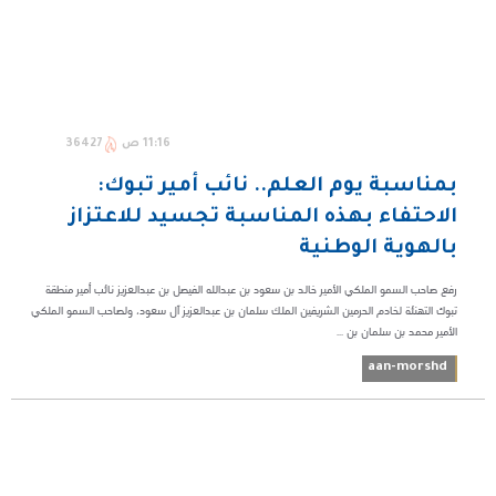
11:16 ص
36427
بمناسبة يوم العلم.. نائب أمير تبوك:
الاحتفاء بهذه المناسبة تجسيد للاعتزاز
بالهوية الوطنية
رفع صاحب السمو الملكي الأمير خالد بن سعود بن عبدالله الفيصل بن عبدالعزيز نائب أمير منطقة
تبوك التهنئة لخادم الحرمين الشريفين الملك سلمان بن عبدالعزيز آل سعود، ولصاحب السمو الملكي
الأمير محمد بن سلمان بن ...
aan-morshd