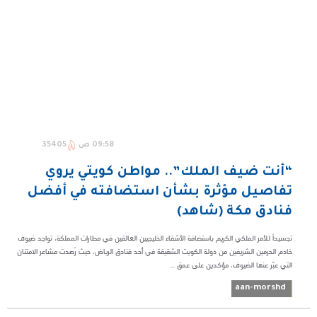
09:58 ص
35405
“أنت ضيف الملك”.. مواطن كويتي يروي
تفاصيل مؤثرة بشأن استضافته في أفضل
فنادق مكة (شاهد)
تجسيداً للأمر الملكي الكريم باستضافة الأشقاء الخليجيين العالقين في مطارات المملكة، تواجد ضيوف
خادم الحرمين الشريفين من دولة الكويت الشقيقة في أحد فنادق الرياض، حيث رُصدت مشاعر الامتنان
التي عبّر عنها الضيوف، مؤكدين على عمق ...
aan-morshd