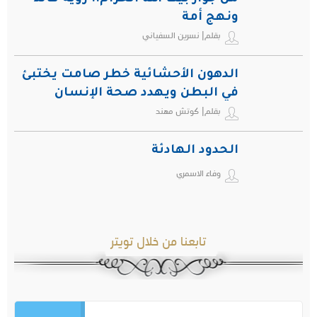
ونهج أمة
بقلم| نسرين السفياني
الدهون الأحشائية خطر صامت يختبئ
في البطن ويهدد صحة الإنسان
بقلم| كوتش مهند
الحدود الهادئة
وفاء الاسمري
تابعنا من خلال تويتر