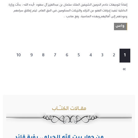
إنفاذًا لتوجيهات خادم الحرمين الشريفين الملك سلمان بن عبدالعزيز آل سعود -أيده الله-، بدأت وزارة
الداخلية تنفيذ إجراءات العفو عن النزلاء والنزيلات المحكومين في الحق العام، ليتم إطلاق سراحهم
وعودتهم إلى أهاليهم.وبهذه المناسبة، رفع صاحب ...
واس
10
9
8
7
6
5
4
3
2
1
»
مقـالات الكتـّـاب
من جوار بيت الله الحرام.. رؤية قائد