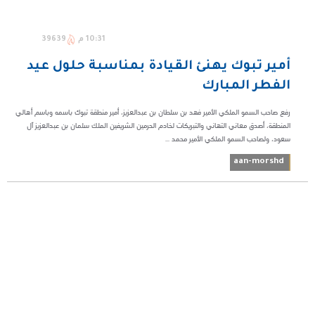
10:31 م
39639
أمير تبوك يهنئ القيادة بمناسبة حلول عيد
الفطر المبارك
رفع صاحب السمو الملكي الأمير فهد بن سلطان بن عبدالعزيز، أمير منطقة تبوك باسمه وباسم أهالي
المنطقة، أصدق معاني التهاني والتبريكات لخادم الحرمين الشريفين الملك سلمان بن عبدالعزيز آل
سعود، ولصاحب السمو الملكي الأمير محمد ...
aan-morshd