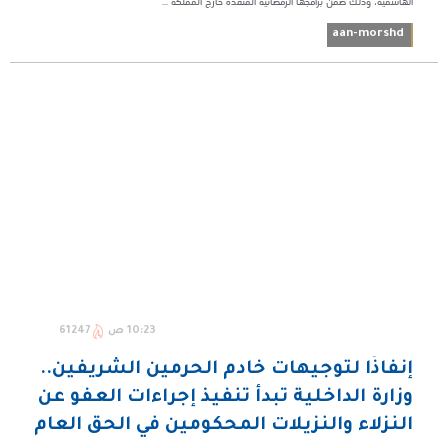
الهاشمية، وذلك ضمن برامجها الرمضانية المنفذة خارج المملكة ...
aan-morshd
10:23 ص
61247
إنفاذًا لتوجيهات خادم الحرمين الشريفين..
وزارة الداخلية تبدأ تنفيذ إجراءات العفو عن
النزلاء والنزيلات المحكومين في الحق العام