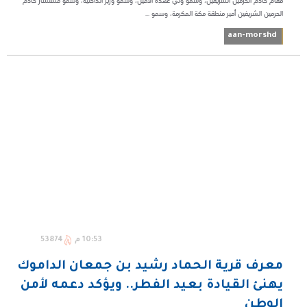
مقام خادم الحرمين الشريفين، وسمو ولي عهده الأمين، وسمو وزير الداخلية، وسمو مستشار خادم
الحرمين الشريفين أمير منطقة مكة المكرمة، وسمو ...
aan-morshd
10:53 م
53874
معرف قرية الحماد رشيد بن جمعان الداموك
يهنئ القيادة بعيد الفطر.. ويؤكد دعمه لأمن
الوطن