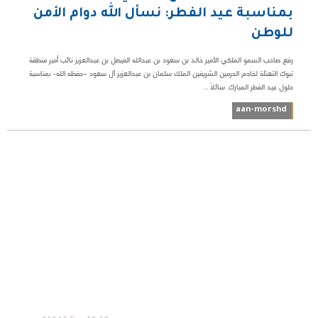
بمناسبة عيد الفطر: نسأل الله دوام الأمن
للوطن
رفع صاحب السمو الملكي الأمير خالد بن سعود بن عبدالله الفيصل بن عبدالعزيز نائب أمير منطقة
تبوك التهنئة لخادم الحرمين الشريفين الملك سلمان بن عبدالعزيز آل سعود –حفظه الله- بمناسبة
حلول عيد الفطر المبارك. سائلاً ...
aan-morshd