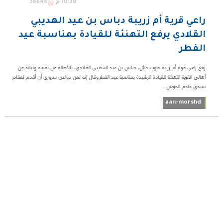
10:38 م
36646
راعي قرية أم زريبة دباس بن عيد الهديبي
القلادي يرفع التهنئة للقيادة بمناسبة عيد
الفطر
رفع راعي قرية أم زريبة جنوب حائل، دباس بن عيد الهديبي القلادي، بالأصالة عن نفسه ونيابة عن
أهالي القرية التهنئة للقيادة الرشيدة بمناسبة عيد الفطر.وقال إنه لمن دواعي سروري أن أقدم لمقام
سيدي خادم الحرمين ...
aan-morshd