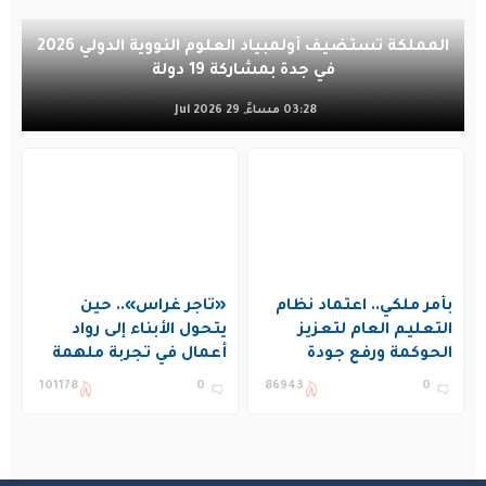
المملكة تستضيف أولمبياد العلوم النووية الدولي 2026
في جدة بمشاركة 19 دولة
03:28 مساءً, 29 Jul 2026
بأمر ملكي.. اعتماد نظام
«تاجر غراس».. حين
التعليم العام لتعزيز
يتحول الأبناء إلى رواد
الحوكمة ورفع جودة
أعمال في تجربة ملهمة
التعليم في المملكة
بنادي غراس الصيفي
101178
0
86943
0
بالجبيل