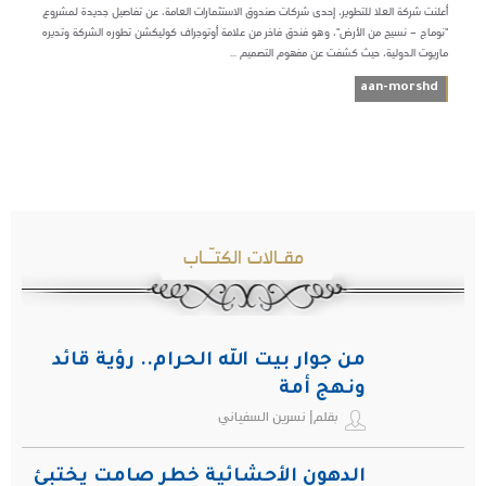
أعلنت شركة العلا للتطوير، إحدى شركات صندوق الاستثمارات العامة، عن تفاصيل جديدة لمشروع
"نوماج – نسيج من الأرض"، وهو فندق فاخر من علامة أوتوجراف كوليكشن تطوره الشركة وتديره
ماريوت الدولية، حيث كشفت عن مفهوم التصميم ...
aan-morshd
مقـالات الكتـّـاب
من جوار بيت الله الحرام.. رؤية قائد
ونهج أمة
بقلم| نسرين السفياني
الدهون الأحشائية خطر صامت يختبئ