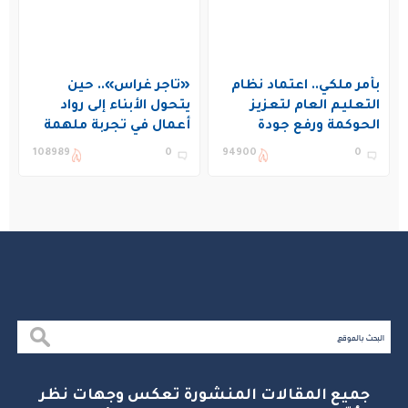
بأمر ملكي.. اعتماد نظام
«تاجر غراس».. حين
التعليم العام لتعزيز
يتحول الأبناء إلى رواد
الحوكمة ورفع جودة
أعمال في تجربة ملهمة
التعليم في المملكة
بنادي غراس الصيفي
108989
0
94900
0
بالجبيل
جميع المقالات المنشورة تعكس وجهات نظر