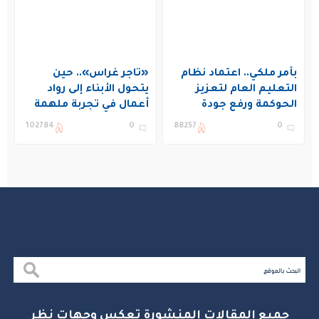
بأمر ملكي.. اعتماد نظام
«تاجر غراس».. حين
التعليم العام لتعزيز
يتحول الأبناء إلى رواد
الحوكمة ورفع جودة
أعمال في تجربة ملهمة
التعليم في المملكة
بنادي غراس الصيفي
102784
0
88257
0
بالجبيل
جميع المقالات المنشورة تعكس وجهات نظر