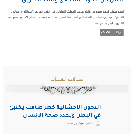
طفل من الموت المحقق وسط الطريق
أظهر مقطع فيديو يرصد من خلاله صاحب الموقف البطولي في الخرج المواطن "عبدالله بن مدلول
العنزي" وهو يروي تفاصيل اللحظة التي أنقذ فيها الطفل، وذلك بعد مشهد يقطع الأنفاس ظهر فيه
العنزي وهو يقود سيارته، ...
رحاب ناصف
مقـالات الكتـّـاب
الدهون الأحشائية خطر صامت يختبئ
في البطن ويهدد صحة الإنسان
بقلم| كوتش مهند