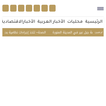
الرئيسية
محليات
الأخبار العربية
الأخبارالاقتصادية
ى قمة جبل عير في المدينة المنورة
«الصحة» تتخذ إجراءات نظامية بحق صيدل
أخر الأخبار |