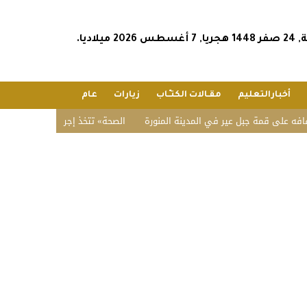
2026 ميلاديا.
أخبارالتعليم
مقـالات الكتـّـاب
زيارات
عام
 قمة جبل عير في المدينة المنورة
«الصحة» تتخذ إجراءات نظامية بحق صيدلي