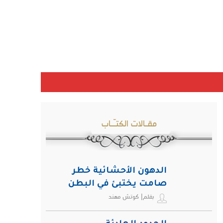
مقـالات الكتـّـاب
الدهون الأحشائية خطر
صامت يختبئ في البطن
بقلم| كوتش مهند
ويهدد صحة الإنسان