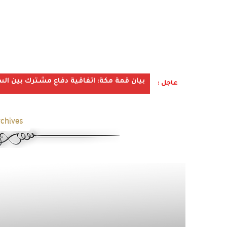
بيان قمة مكة: اتفاقية دفاع مشترك بين الس
عاجل :
chives: