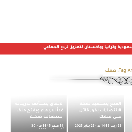
عودية وتركيا وباكستان لتعزيز الردع الجماعي
Tag Ar
ضمك
‎الفتح يستعيد نغمة
الاتفاق يستأنف تدريباته
الانتصارات بفوز قاتل
غداً الاربعاء ويفتح ملف
على ضمك
استضافة ضمك
22 رجب 1446 هـ - 22 يناير 2025
14 صفر 1445 هـ - 30
م
أغسطس 2023 م