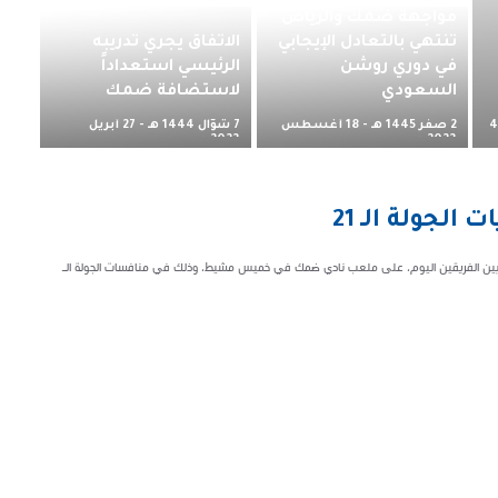
مواجهة ضمك والرياض
تنتهي بالتعادل الإيجابي
الاتفاق يجري تدريبه
في دوري روشن
الرئيسي استعداداً
السعودي
لاستضافة ضمك
2 صفر 1445 هـ - 18 أغسطس
7 شوّال 1444 هـ - 27 أبريل
4
2023 م
2023 م
لجولة الـ 21
ين الفريقين اليوم، على ملعب نادي ضمك في خميس مشيط، وذلك في منافسات الجولة الـ