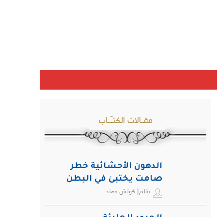
مقـالات الكتـّـاب
الدهون الأحشائية خطر
صامت يختبئ في البطن
بقلم| كوتش مهند
ويهدد صحة الإنسان