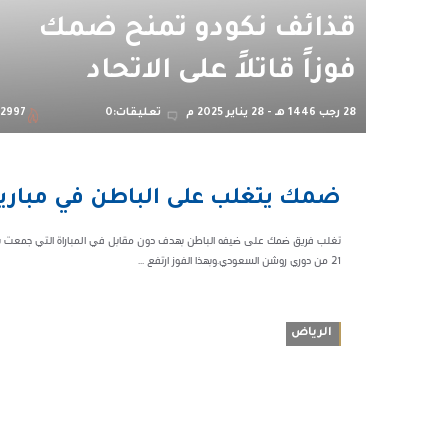
قذائف نكودو تمنح ضمك
فوزاً قاتلاً على الاتحاد
28 رجب 1446 هـ - 28 يناير 2025 م
تعليقات:0
2997
01:32
ضمك يتغلب على الباطن في مباريات ا
ص
54523
تغلب فريق ضمك على ضيفه الباطن بهدف دون مقابل في المباراة التي جمعت ب
21 من دوري روشن السعودي.وبهذا الفوز ارتفع ...
الرياض