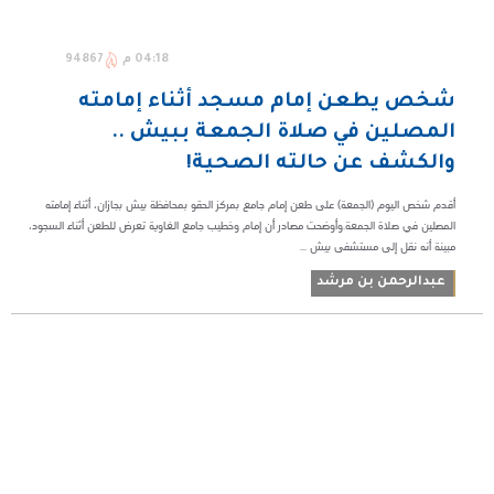
04:18 م
94867
شخص يطعن إمام مسجد أثناء إمامته
المصلين في صلاة الجمعة ببيش ..
والكشف عن حالته الصحية!
أقدم شخص اليوم (الجمعة) على طعن إمام جامع بمركز الحقو بمحافظة بيش بجازان، أثناء إمامته
المصلين في صلاة الجمعة.وأوضحت مصادر أن إمام وخطيب جامع الغاوية تعرض للطعن أثناء السجود،
مبينة أنه نقل إلى مستشفى بيش ...
عبدالرحمن بن مرشد