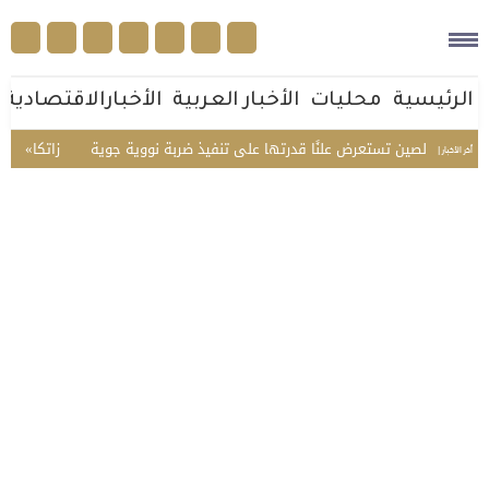
الرئيسية
محليات
الأخبار العربية
الأخبارالاقتصادية
مرة.. الصين تستعرض علنًا قدرتها على تنفيذ ضربة نووية جوية
«زاتكا» تدعو الم
أخر الأخبار |