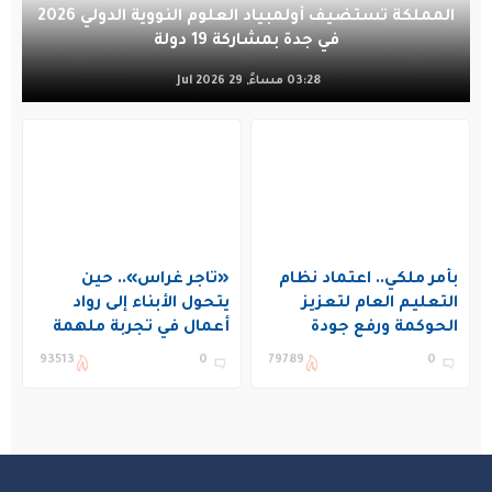
المملكة تستضيف أولمبياد العلوم النووية الدولي 2026
في جدة بمشاركة 19 دولة
03:28 مساءً, 29 Jul 2026
بأمر ملكي.. اعتماد نظام
«تاجر غراس».. حين
التعليم العام لتعزيز
يتحول الأبناء إلى رواد
الحوكمة ورفع جودة
أعمال في تجربة ملهمة
التعليم في المملكة
بنادي غراس الصيفي
93513
0
79789
0
بالجبيل