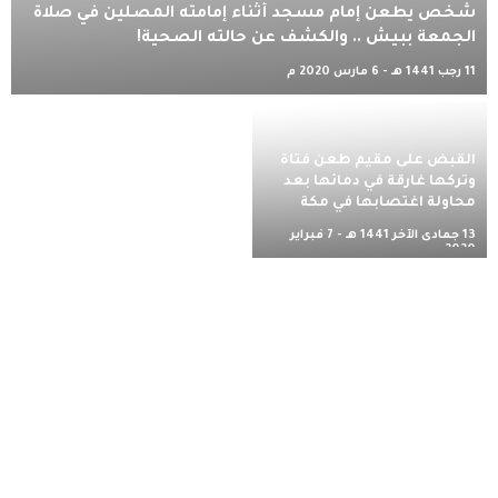
شخص يطعن إمام مسجد أثناء إمامته المصلين في صلاة
الجمعة ببيش .. والكشف عن حالته الصحية!
11 رجب 1441 هـ - 6 مارس 2020 م
القبض على مقيم طعن فتاة
وتركها غارقة في دمائها بعد
محاولة اغتصابها في مكة
13 جمادى الآخر 1441 هـ - 7 فبراير
2020 م