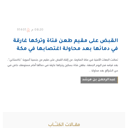
08:20 م
91401
القبض على مقيم طعن فتاة وتركها غارقة
في دمائها بعد محاولة اغتصابها في مكة
تمكنت الجهات الأمنية في مكة المكرمة، من إلقاء القبض على مقيم من جنسية آسيوية “باكستاني”،
بعد قيامه فجر اليوم الجمعة، بطعن فتاة بسكين وتركها غارقة في دمائها أمام مستوصف خاص في
حي الشرائع بعد محاولة ...
عبدالرحمن بن مرشد
مقـالات الكتـّـاب