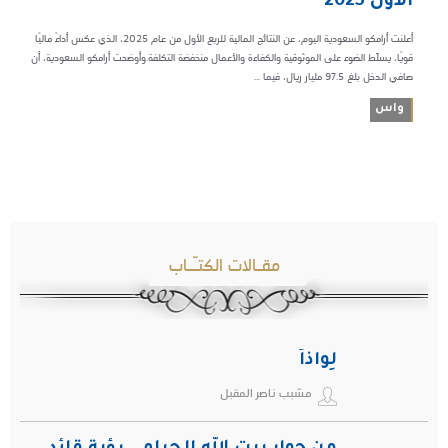
الأول 2025
أعلنت أرامكو السعودية اليوم، عن النتائج المالية للربع الأول من عام 2025، الذي عكس أداءً ماليًا
قويًا، يسلّط الضوء على الموثوقية والكفاءة والأعمال منخفضة التكلفة.وأوضحت أرامكو السعودية، أن
صافي الدخل بلغ 97.5 مليار ريال، فيما ...
واس
مقـالات الكتـّـاب
لِواذاً
مشبب ناصر المقبل