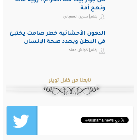
من جوار بيت الله الحرام.. رؤية قائد
ونهج أمة
بقلم| نسرين السفياني
الدهون الأحشائية خطر صامت يختبئ
في البطن ويهدد صحة الإنسان
بقلم| كوتش مهند
تابعنا من خلال تويتر