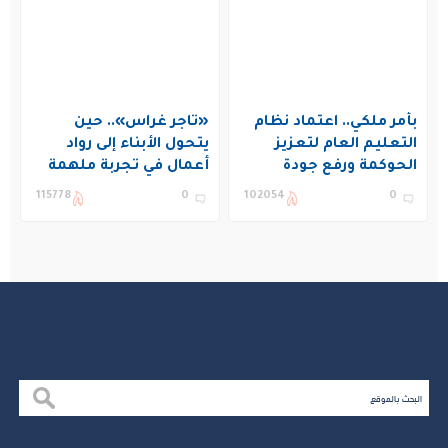
بأمر ملكي.. اعتماد نظام
«تاجر غراس».. حين
التعليم العام لتعزيز
يتحول الأبناء إلى رواد
الحوكمة ورفع جودة
أعمال في تجربة ملهمة
التعليم في المملكة
بنادي غراس الصيفي
115778
0
102054
0
بالجبيل