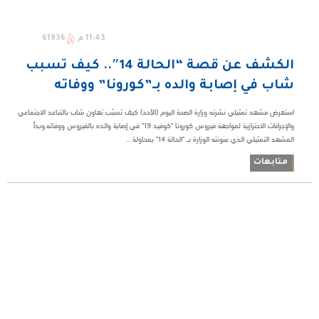
11:43 م
61936
الكشف عن قصة “الحالة 14″.. كيف تسبب
شاب في إصابة والده بـ”كورونا” ووفاته
استعرض مشهد تمثيلي نشرته وزارة الصحة اليوم (الأحد) كيف تسبّب تهاون شاب بالتباعد الاجتماعي
والإجراءات الاحترازية لمواجهة فيروس كورونا "كوفيد 19" في إصابة والده بالفيروس ووفاته.وبدأ
المشهد التمثيلي الذي عنونته الوزارة بـ "الحالة 14" بمحاولة ...
متابعات