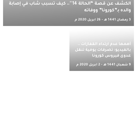
الكشف عن قصة “الحالة 14″.. كيف تسبب شاب في إصابة
والده بـ”كورونا” ووفاته
3 رمضان 1441 هـ - 26 أبريل 2020 م
أهمها عدم ارتداء القفازات ..
بالفيديو: تصرفات يومية تنقل
عدوى فيروس كورونا
9 شعبان 1441 هـ - 2 أبريل 2020 م