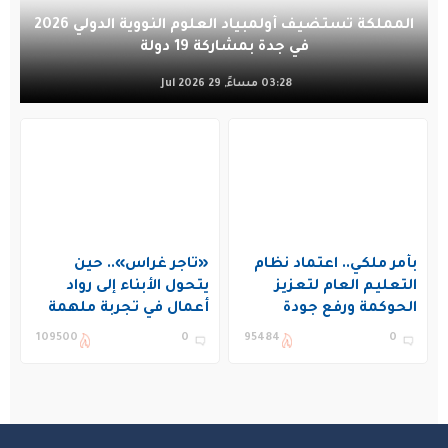
المملكة تستضيف أولمبياد العلوم النووية الدولي 2026
في جدة بمشاركة 19 دولة
03:28 مساءً, 29 Jul 2026
بأمر ملكي.. اعتماد نظام
«تاجر غراس».. حين
التعليم العام لتعزيز
يتحول الأبناء إلى رواد
الحوكمة ورفع جودة
أعمال في تجربة ملهمة
التعليم في المملكة
بنادي غراس الصيفي
109500
0
95484
0
بالجبيل