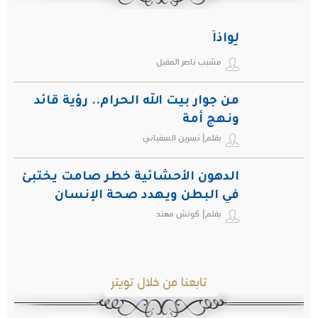
لِواذاً
مشبب ناصر المقبل
من جوار بيت الله الحرام.. رؤية قائد
ونهج أمة
بقلم| نسرين السفياني
الدهون الأحشائية خطر صامت يختبئ
في البطن ويهدد صحة الإنسان
بقلم| كوتش مهند
تابعنا من خلال تويتر