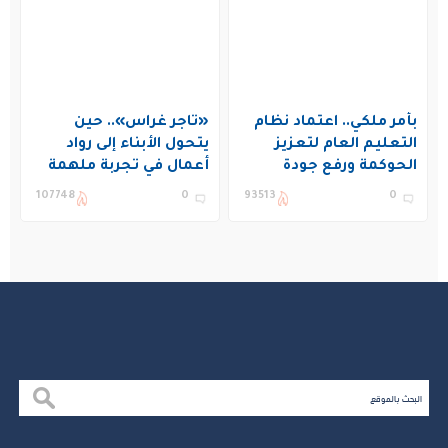
بأمر ملكي.. اعتماد نظام
«تاجر غراس».. حين
التعليم العام لتعزيز
يتحول الأبناء إلى رواد
الحوكمة ورفع جودة
أعمال في تجربة ملهمة
التعليم في المملكة
بنادي غراس الصيفي
107748
0
93513
0
بالجبيل