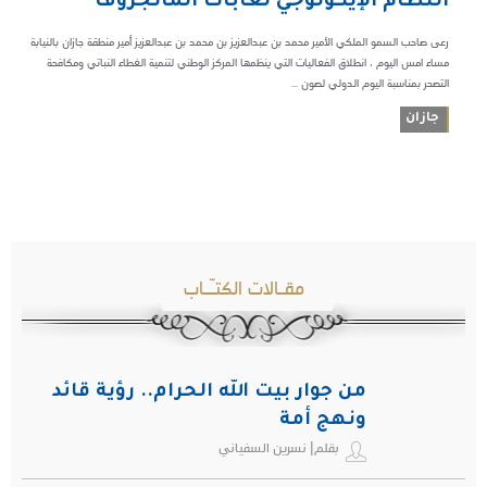
النظام الإيكولوجي لغابات المانجروف
رعى صاحب السمو الملكي الأمير محمد بن عبدالعزيز بن محمد بن عبدالعزيز أمير منطقة جازان بالنيابة
مساء امس اليوم ، انطلاق الفعاليات التي ينظمها المركز الوطني لتنمية الغطاء النباتي ومكافحة
التصحر بمناسبة اليوم الدولي لصون ...
جازان
مقـالات الكتـّـاب
من جوار بيت الله الحرام.. رؤية قائد
ونهج أمة
بقلم| نسرين السفياني