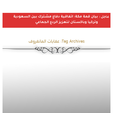
بيان قمة مكة: اتفاقية دفاع مشترك بين السعودية
عاجل :
وتركيا وباكستان لتعزيز الردع الجماعي
Tag Archives:
عغابات المانغروف