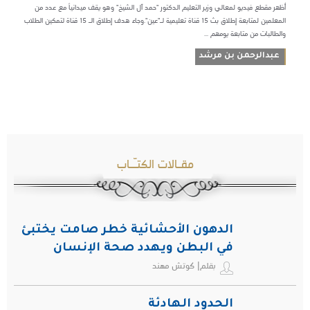
أظهر مقطع فيديو لمعالي وزير التعليم الدكتور "حمد آل الشيخ" وهو يقف ميدانياً مع عدد من
المعلمين لمتابعة إطلاق بث 15 قناة تعليمية لـ"عين".وجاء هدف إطلاق الـ 15 قناة لتمكين الطلاب
والطالبات من متابعة يومهم ...
عبدالرحمن بن مرشد
مقـالات الكتـّـاب
الدهون الأحشائية خطر صامت يختبئ
في البطن ويهدد صحة الإنسان
بقلم| كوتش مهند
الحدود الهادئة