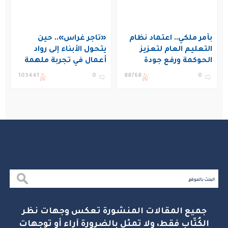
بأمر ملكي.. اعتماد نظام
«تاجر غراس».. حين
التعليم العام لتعزيز
يتحول الأبناء إلى رواد
الحوكمة ورفع جودة
أعمال في تجربة ملهمة
التعليم في المملكة
بنادي غراس الصيفي
103441
0
88768
0
بالجبيل
جميع المقالات المنشورة تعكس وجهات نظر
الكُتّاب فقط، ولا تمثل بالضرورة آراء أو توجهات