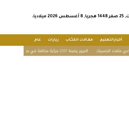
س 2026 ميلاديا.
أخبارالتعليم
مقـالات الكتـّـاب
زيارات
عام
عدد الجنسيات
المرور يضبط 2357 مركبة مخالفة في مواقف الأشخاص ذوي الإعاقة بمختلف مناطق المملكة