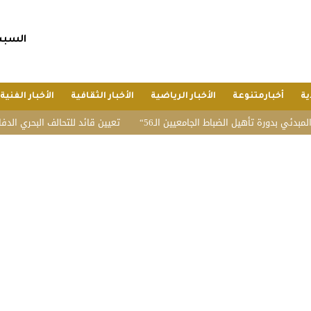
السبت, 25 صفر 1448 هجريا, 8 أغسط
ية
أخبارمتنوعة
الأخبار الرياضية
الأخبار الثقافية
الأخبار الفنية
بدورة تأهيل الضباط الجامعيين الـ56
تعيين قائد للتحالف البحري الدفاعي مت