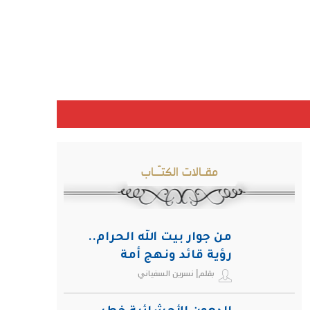
مقـالات الكتـّـاب
من جوار بيت الله الحرام..
رؤية قائد ونهج أمة
بقلم| نسرين السفياني