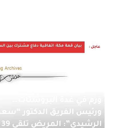
بيان قمة مكة: اتفاقية دفاع مشترك بين الس
عاجل :
g Archives:
فريق طبي يتمكن من علاج
ورم في غدة البروستات..
ورئيس الفريق الدكتور “سعد
الرشيدي”: المريض تلقى 39