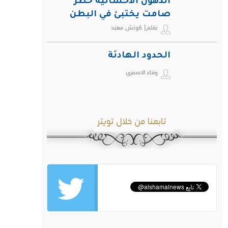
الدهون الأحشائية خطر
صامت يختبئ في البطن
بقلم| كوتش مهند
ويهدد صحة الإنسان
الحدود الهادئة
وفاء الاسمري
تابعنا من خلال تويتر