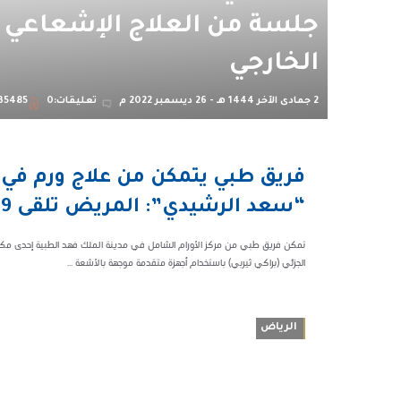
جلسة من العلاج الإشعاعي
الخارجي
2 جمادى الآخر 1444 هـ - 26 ديسمبر 2022 م
تعليقات:0
35485
10:26 م
فريق طبي يتمكن من علاج ورم في غ
135485
“سعد الرشيدي”: المريض تلقى 39 جلسة من العلاج الإشعاعي الخارجي
تمكن فريق طبي من مركز الأورام الشامل في مدينة الملك فهد الطبية إحدى مكو
الجزئي (براكي ثيربي) باستخدام أجهزة متقدمة موجهة بالأشعة ...
الرياض