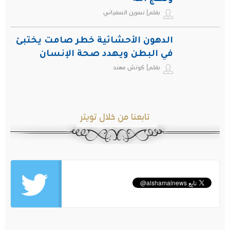
بقلم| نسرين السفياني
الدهون الأحشائية خطر صامت يختبئ
في البطن ويهدد صحة الإنسان
بقلم| كوتش مهند
تابعنا من خلال تويتر