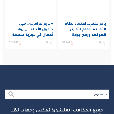
بأمر ملكي.. اعتماد نظام
«تاجر غراس».. حين
التعليم العام لتعزيز
يتحول الأبناء إلى رواد
الحوكمة ورفع جودة
أعمال في تجربة ملهمة
التعليم في المملكة
بنادي غراس الصيفي
110011
0
96141
0
بالجبيل
جميع المقالات المنشورة تعكس وجهات نظر