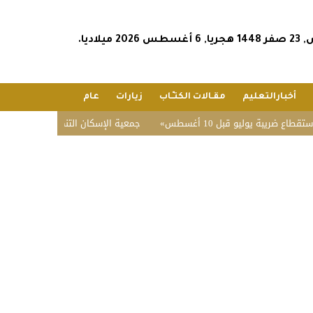
202 ميلاديا.
أخبارالتعليم
مقـالات الكتـّـاب
زيارات
عام
ة يوليو قبل 10 أغسطس
جمعية الإسكان التنموي بفيضة أثقب تحقق 96.3% في تقييم الحوكم