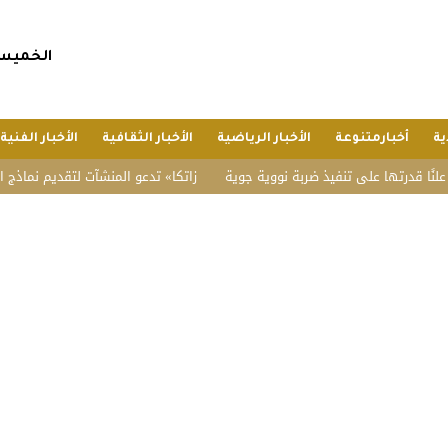
الخميس, 23 صفر 1448 هجريا, 6 أغسطس 6
ية
أخبارمتنوعة
الأخبار الرياضية
الأخبار الثقافية
الأخبار الفنية
رتها على تنفيذ ضربة نووية جوية
«زاتكا» تدعو المنشآت لتقديم نماذج استقطاع ضريب