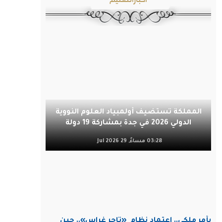
المملكة تستضيف أولمبياد العلوم النووية
الدولي 2026 في جدة بمشاركة 19 دولة
03:28 مساءً, 29 Jul 2026
بأمر ملكي.. اعتماد نظام
«تاجر غراس».. حين