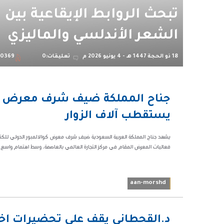
تبحث الروابط الإيقاعية بين
الشعر الأندلسي والماليزي
18 ذو الحجة 1447 هـ - 4 يونيو 2026 م
تعليقات:0
0369
03:00
م
يستقطب آلاف الزوار
28616
فعاليات المعرض المقام في مركز التجارة العالمي بالعاصمة، وسط اهتمام واسع با
aan-morshd
10:22 م
د.القحطاني يقف على تحضيرات اخض