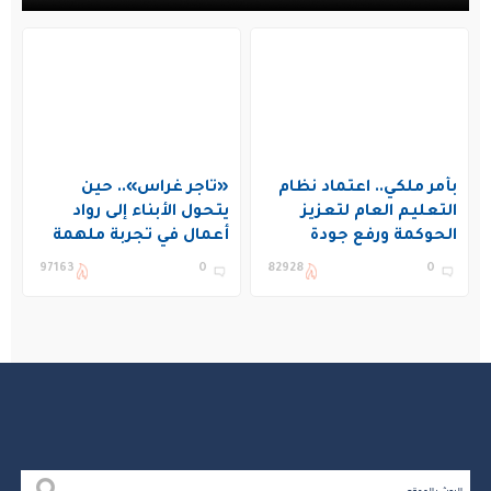
بأمر ملكي.. اعتماد نظام
«تاجر غراس».. حين
التعليم العام لتعزيز
يتحول الأبناء إلى رواد
الحوكمة ورفع جودة
أعمال في تجربة ملهمة
التعليم في المملكة
بنادي غراس الصيفي
97163
0
82928
0
بالجبيل