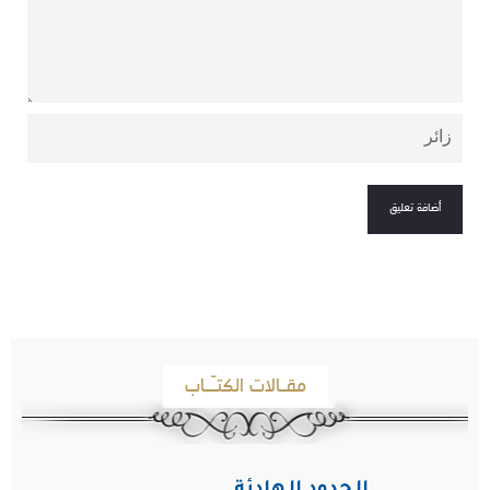
مقـالات الكتـّـاب