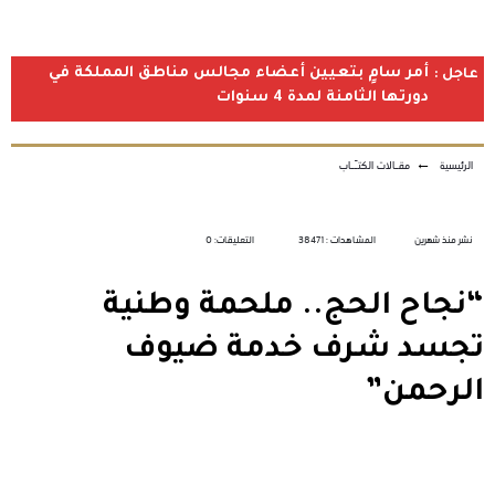
أمر سامٍ بتعيين أعضاء مجالس مناطق المملكة في
عاجل :
دورتها الثامنة لمدة 4 سنوات
الرئيسية
←
مقـالات الكتـّـاب
نشر منذ شهرين
المشاهدات : 38471
التعليقات: 0
“نجاح الحج.. ملحمة وطنية
تجسد شرف خدمة ضيوف
الرحمن”